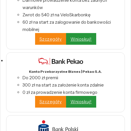
Darmowe prowadzenie konta bez żadnych
warunków
Zwrot do 540 zł na VeloSkarbonkę
60 zł na start za zalogowanie do bankowości
mobilnej
Szczegóły
Wnioskuj!
Konto Przekorzystne Biznes | Pekao S.A.
Do 2000 zł premii
300 zł na start za założenie konta zdalnie
0 zł za prowadzenie konta firmowego
Szczegóły
Wnioskuj!