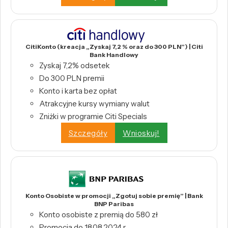
CitiKonto (kreacja „Zyskaj 7,2 % oraz do 300 PLN”) | Citi
Bank Handlowy
Zyskaj 7,2% odsetek
Do 300 PLN premii
Konto i karta bez opłat
Atrakcyjne kursy wymiany walut
Zniżki w programie Citi Specials
Szczegóły
Wnioskuj!
Konto Osobiste w promocji „Zgotuj sobie premię” | Bank
BNP Paribas
Konto osobiste z premią do 580 zł
Promocja do 18.08.2024 r.