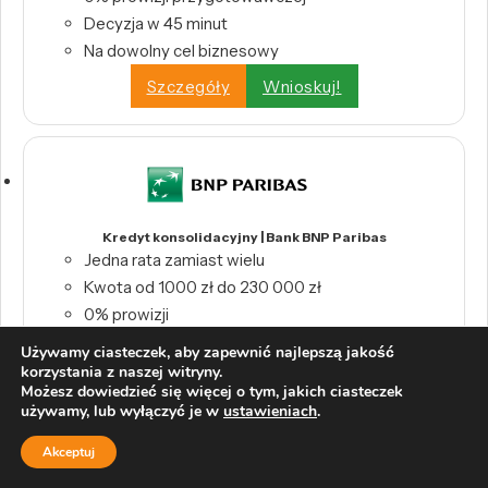
Decyzja w 45 minut
Na dowolny cel biznesowy
Szczegóły
Wnioskuj!
Kredyt konsolidacyjny | Bank BNP Paribas
Jedna rata zamiast wielu
Kwota od 1000 zł do 230 000 zł
0% prowizji
Szczegóły
Wnioskuj!
Używamy ciasteczek, aby zapewnić najlepszą jakość
korzystania z naszej witryny.
Możesz dowiedzieć się więcej o tym, jakich ciasteczek
używamy, lub wyłączyć je w
ustawieniach
.
Akceptuj
Pożyczka Konsolidacyjna | Pekao S.A.