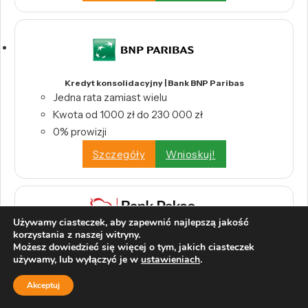
Kredyt konsolidacyjny | Bank BNP Paribas
Jedna rata zamiast wielu
Kwota od 1000 zł do 230 000 zł
0% prowizji
Szczegóły
Wnioskuj!
Używamy ciasteczek, aby zapewnić najlepszą jakość
Pożyczka Konsolidacyjna | Pekao S.A.
korzystania z naszej witryny.
0% prowizji
Możesz dowiedzieć się więcej o tym, jakich ciasteczek
używamy, lub wyłączyć je w
ustawieniach
.
Okres kredytowania do 96 miesięcy
Szczegóły
Wnioskuj!
Akceptuj