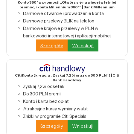
Konto 360° w promocji „Otwórz się na więcej w letniej
promocji konta Millennium 360°” | Bank Millennium
Darmowe otwarcie i prowadzenie konta
Darmowe przelewy BLIK na telefon
Darmowe krajowe przelewy w PLN w
bankowości internetowej i aplikacji mobilnej
Szczegóły
Wnioskuj!
CitiKonto (kreacja „Zyskaj 7,2 % oraz do 300 PLN”) | Citi
Bank Handlowy
Zyskaj 7,2% odsetek
Do 300 PLN premii
Konto i karta bez opłat
Atrakcyjne kursy wymiany walut
Zniżki w programie Citi Specials
Szczegóły
Wnioskuj!