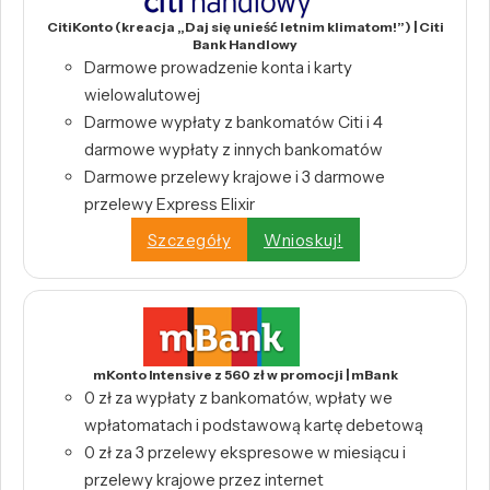
CitiKonto (kreacja „Daj się unieść letnim klimatom!”) | Citi
Bank Handlowy
Darmowe prowadzenie konta i karty
wielowalutowej
Darmowe wypłaty z bankomatów Citi i 4
darmowe wypłaty z innych bankomatów
Darmowe przelewy krajowe i 3 darmowe
przelewy Express Elixir
Szczegóły
Wnioskuj!
mKonto Intensive z 560 zł w promocji | mBank
0 zł za wypłaty z bankomatów, wpłaty we
wpłatomatach i podstawową kartę debetową
0 zł za 3 przelewy ekspresowe w miesiącu i
przelewy krajowe przez internet