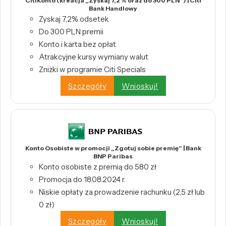
CitiKonto (kreacja „Zyskaj 7,2 % oraz do 300 PLN”) | Citi
Bank Handlowy
Zyskaj 7,2% odsetek
Do 300 PLN premii
Konto i karta bez opłat
Atrakcyjne kursy wymiany walut
Zniżki w programie Citi Specials
Szczegóły
Wnioskuj!
Konto Osobiste w promocji „Zgotuj sobie premię” | Bank
BNP Paribas
Konto osobiste z premią do 580 zł
Promocja do 18.08.2024 r.
Niskie opłaty za prowadzenie rachunku (2,5 zł lub
0 zł)
Szczegóły
Wnioskuj!