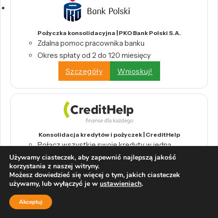
Pożyczka konsolidacyjna | PKO Bank Polski S.A.
Zdalna pomoc pracownika banku
Okres spłaty od 2 do 120 miesięcy
Szczegóły
Wnioskuj!
Konsolidacja kredytów i pożyczek | CreditHelp
Połącz wszystkie swoje kredyty w jedną,
wygodną ratę.
Używamy ciasteczek, aby zapewnić najlepszą jakość
korzystania z naszej witryny.
Odbierz swoje pieniądze z tytułu nadpłat
Możesz dowiedzieć się więcej o tym, jakich ciasteczek
bankowych.
używamy, lub wyłączyć je w
ustawieniach
.
Wystarczy raport BIK, by skorzystać z
Akceptuj
konsolidacji.