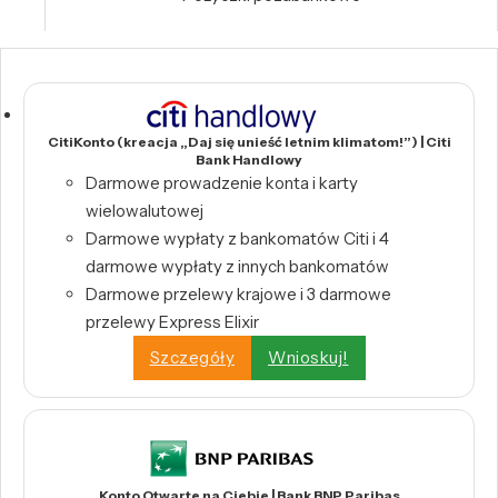
CitiKonto (kreacja „Daj się unieść letnim klimatom!”) | Citi
Bank Handlowy
Darmowe prowadzenie konta i karty
wielowalutowej
Darmowe wypłaty z bankomatów Citi i 4
darmowe wypłaty z innych bankomatów
Darmowe przelewy krajowe i 3 darmowe
przelewy Express Elixir
Szczegóły
Wnioskuj!
Konto Otwarte na Ciebie | Bank BNP Paribas