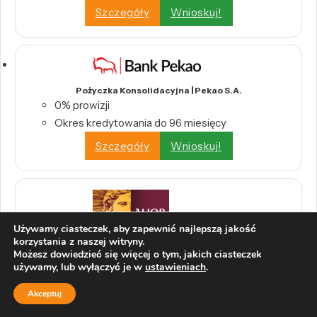
Szczegóły
Wnioskuj!
Pożyczka Konsolidacyjna | Pekao S.A.
0% prowizji
Okres kredytowania do 96 miesięcy
Szczegóły
Wnioskuj!
Używamy ciasteczek, aby zapewnić najlepszą jakość
korzystania z naszej witryny.
Internetowy Kredyt Konsolidacyjny | Alior Bank
Możesz dowiedzieć się więcej o tym, jakich ciasteczek
Wysoka kwota kredytu – nawet 200 000 zł
używamy, lub wyłączyć je w
ustawieniach
.
Długi okres spłaty – do 10 lat
Akceptuj
Szczegóły
Wnioskuj!