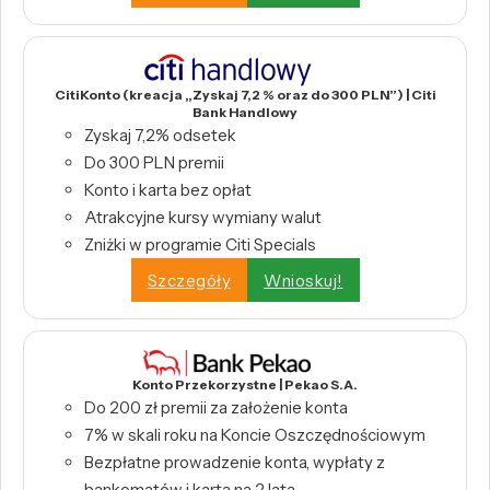
CitiKonto (kreacja „Zyskaj 7,2 % oraz do 300 PLN”) | Citi
Bank Handlowy
Zyskaj 7,2% odsetek
Do 300 PLN premii
Konto i karta bez opłat
Atrakcyjne kursy wymiany walut
Zniżki w programie Citi Specials
Szczegóły
Wnioskuj!
Konto Przekorzystne | Pekao S.A.
Do 200 zł premii za założenie konta
7% w skali roku na Koncie Oszczędnościowym
Bezpłatne prowadzenie konta, wypłaty z
bankomatów i karta na 2 lata