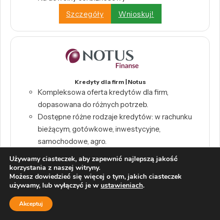
Szczegóły
Wnioskuj!
Kredyty dla firm | Notus
Kompleksowa oferta kredytów dla firm,
dopasowana do różnych potrzeb.
Dostępne różne rodzaje kredytów: w rachunku
bieżącym, gotówkowe, inwestycyjne,
samochodowe, agro.
Dodatkowe usługi finansowe: factoring, leasing,
Używamy ciasteczek, aby zapewnić najlepszą jakość
gwarancja de minimis.
korzystania z naszej witryny.
Możesz dowiedzieć się więcej o tym, jakich ciasteczek
Szczegóły
Wnioskuj!
używamy, lub wyłączyć je w
ustawieniach
.
Akceptuj