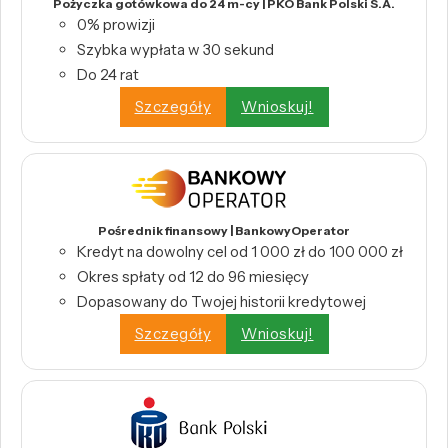
Pożyczka gotówkowa do 24 m-cy | PKO Bank Polski S.A.
0% prowizji
Szybka wypłata w 30 sekund
Do 24 rat
Szczegóły
Wnioskuj!
Pośrednik finansowy | BankowyOperator
Kredyt na dowolny cel od 1 000 zł do 100 000 zł
Okres spłaty od 12 do 96 miesięcy
Dopasowany do Twojej historii kredytowej
Szczegóły
Wnioskuj!