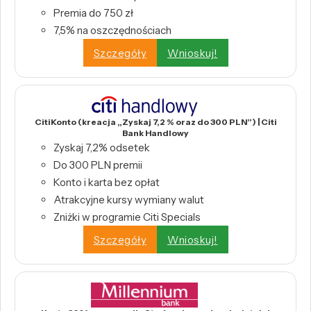
Premia do 750 zł
7,5% na oszczędnościach
Szczegóły
Wnioskuj!
CitiKonto (kreacja „Zyskaj 7,2 % oraz do 300 PLN”) | Citi
Bank Handlowy
Zyskaj 7,2% odsetek
Do 300 PLN premii
Konto i karta bez opłat
Atrakcyjne kursy wymiany walut
Zniżki w programie Citi Specials
Szczegóły
Wnioskuj!