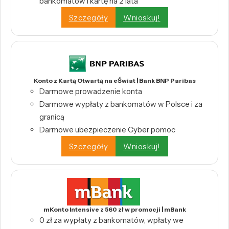
bankomatów i kartę na 2 lata
Szczegóły
Wnioskuj!
Konto z Kartą Otwartą na eŚwiat | Bank BNP Paribas
Darmowe prowadzenie konta
Darmowe wypłaty z bankomatów w Polsce i za
granicą
Darmowe ubezpieczenie Cyber pomoc
Szczegóły
Wnioskuj!
mKonto Intensive z 560 zł w promocji | mBank
0 zł za wypłaty z bankomatów, wpłaty we