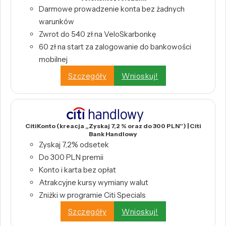
Darmowe prowadzenie konta bez żadnych
warunków
Zwrot do 540 zł na VeloSkarbonkę
60 zł na start za zalogowanie do bankowości
mobilnej
Szczegóły
Wnioskuj!
CitiKonto (kreacja „Zyskaj 7,2 % oraz do 300 PLN”) | Citi
Bank Handlowy
Zyskaj 7,2% odsetek
Do 300 PLN premii
Konto i karta bez opłat
Atrakcyjne kursy wymiany walut
Zniżki w programie Citi Specials
Szczegóły
Wnioskuj!