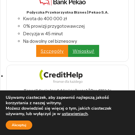
Pożyczka Przekorzystna Biznes | Pekao S.A.
Kwota do 400 000 zł
0% prowizji przygotowawczej
Decyzja w 45 minut
Na dowolny cel biznesowy
Szczegóły
Wnioskuj!
Konsolidacja kredytów i pożyczek | CreditHelp
Połącz wszystkie swoje kredyty w jedną,
Używamy ciasteczek, aby zapewnić najlepszą jakość
korzystania z naszej witryny.
wygodną ratę.
Możesz dowiedzieć się więcej o tym, jakich ciasteczek
Odbierz swoje pieniądze z tytułu nadpłat
używamy, lub wyłączyć je w
ustawieniach
.
bankowych.
Akceptuj
Wystarczy raport BIK, by skorzystać z
konsolidacji.