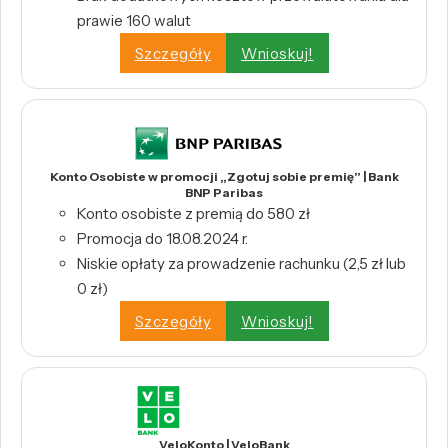
prawie 160 walut
Szczegóły
Wnioskuj!
Konto Osobiste w promocji „Zgotuj sobie premię” | Bank
BNP Paribas
Konto osobiste z premią do 580 zł
Promocja do 18.08.2024 r.
Niskie opłaty za prowadzenie rachunku (2,5 zł lub
0 zł)
Szczegóły
Wnioskuj!
VeloKonto | VeloBank