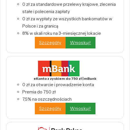
0 zł za standardowe przelewy krajowe, zlecenia
stałe i polecenia zapłaty
0 zł za wypłaty ze wszystkich bankomatów w
Polsce i za granicą
8% w skali roku na 3-miesięcznej lokacie
Szczegóły
Wnioskuj!
eKonto z zyskiem do 750 zł | mBank
0 zł za otwarcie i prowadzenie konta
Premia do 750 zł
7,5% na oszczędnościach
Szczegóły
Wnioskuj!