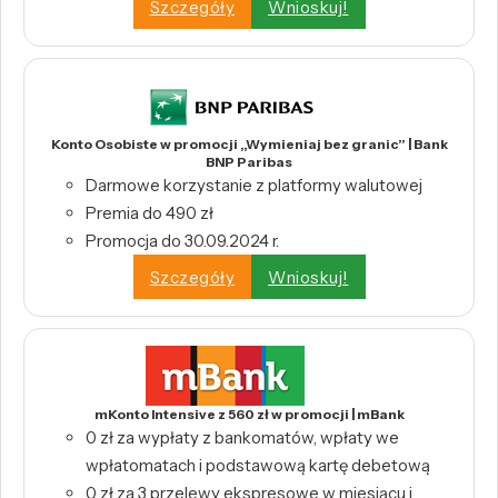
Szczegóły
Wnioskuj!
Konto Osobiste w promocji „Wymieniaj bez granic” | Bank
BNP Paribas
Darmowe korzystanie z platformy walutowej
Premia do 490 zł
Promocja do 30.09.2024 r.
Szczegóły
Wnioskuj!
mKonto Intensive z 560 zł w promocji | mBank
0 zł za wypłaty z bankomatów, wpłaty we
wpłatomatach i podstawową kartę debetową
0 zł za 3 przelewy ekspresowe w miesiącu i