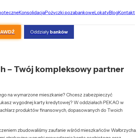
ipoteczne
Konsolidacja
Pożyczki pozabankowe
Lokaty
Blog
Kontakt
RAWDŹ
Oddziały
banków
 – Twój kompleksowy partner
nego na wymarzone mieszkanie? Chcesz zabezpieczyć
zukasz wygodnej karty kredytowej? W oddziałach PEKAO w
wachlarz produktów finansowych, dopasowanych do Twoich
dczeniem zbudowaliśmy zaufanie wśród mieszkańców Wałbrzycha.
nymi atrakcyjne warunki prowadzenia konta osobistego oraz