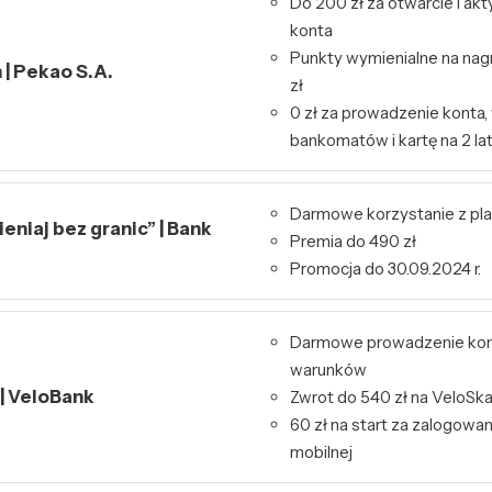
Do 200 zł za otwarcie i ak
konta
Punkty wymienialne na nag
| Pekao S.A.
zł
0 zł za prowadzenie konta,
bankomatów i kartę na 2 la
Darmowe korzystanie z pl
niaj bez granic” | Bank
Premia do 490 zł
Promocja do 30.09.2024 r.
Darmowe prowadzenie kon
warunków
 | VeloBank
Zwrot do 540 zł na VeloSk
60 zł na start za zalogowa
mobilnej