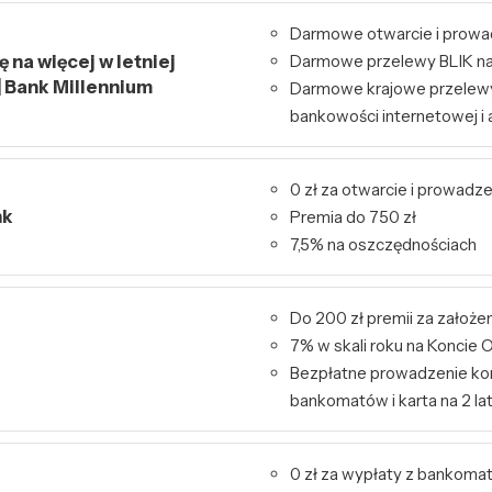
Darmowe otwarcie i prowa
 na więcej w letniej
Darmowe przelewy BLIK na
| Bank Millennium
Darmowe krajowe przelew
bankowości internetowej i a
0 zł za otwarcie i prowadz
nk
Premia do 750 zł
7,5% na oszczędnościach
Do 200 zł premii za założe
7% w skali roku na Konci
Bezpłatne prowadzenie kon
bankomatów i karta na 2 la
0 zł za wypłaty z bankoma