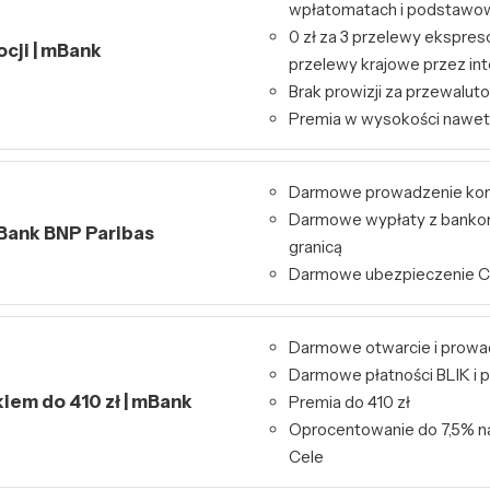
wpłatomatach i podstawo
0 zł za 3 przelewy ekspres
ocji | mBank
przelewy krajowe przez int
Brak prowizji za przewalut
Premia w wysokości nawet
Darmowe prowadzenie ko
Darmowe wypłaty z bankom
 Bank BNP Paribas
granicą
Darmowe ubezpieczenie 
Darmowe otwarcie i prowa
Darmowe płatności BLIK i p
kiem do 410 zł | mBank
Premia do 410 zł
Oprocentowanie do 7,5% n
Cele