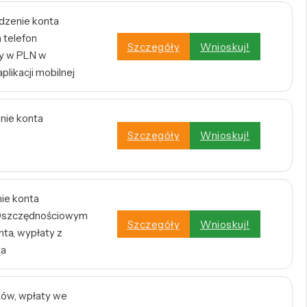
dzenie konta
 telefon
Szczegóły
Wnioskuj!
y w PLN w
plikacji mobilnej
enie konta
Szczegóły
Wnioskuj!
nie konta
e Oszczędnościowym
Szczegóły
Wnioskuj!
ta, wypłaty z
ta
tów, wpłaty we