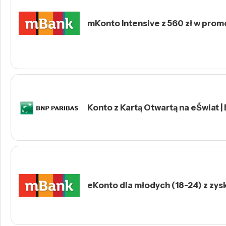
mKonto Intensive z 560 zł w prom
Konto z Kartą Otwartą na eŚwiat |
eKonto dla młodych (18-24) z zys