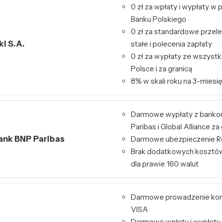
0 zł za wpłaty i wypłaty 
Banku Polskiego
0 zł za standardowe przele
i S.A.
stałe i polecenia zapłaty
0 zł za wypłaty ze wszys
Polsce i za granicą
8% w skali roku na 3-miesię
Darmowe wypłaty z bank
Paribas i Global Alliance za
Bank BNP Paribas
Darmowe ubezpieczenie Re
Brak dodatkowych kosztó
dla prawie 160 walut
Darmowe prowadzenie kont
VISA
Darmowe wpłaty i wypłaty