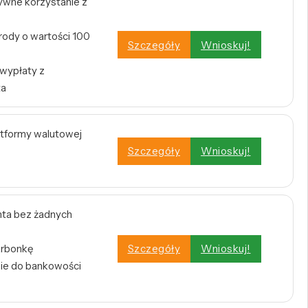
tywne korzystanie z
rody o wartości 100
Szczegóły
Wnioskuj!
 wypłaty z
ta
atformy walutowej
Szczegóły
Wnioskuj!
ta bez żadnych
arbonkę
Szczegóły
Wnioskuj!
nie do bankowości