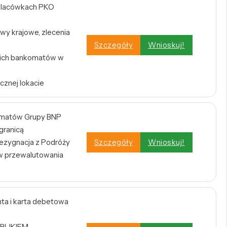
w placówkach PKO
wy krajowe, zlecenia
Szczegóły
Wnioskuj!
tkich bankomatów w
cznej lokacie
omatów Grupy BNP
 granicą
zygnacja z Podróży
Szczegóły
Wnioskuj!
w przewalutowania
a i karta debetowa
 BLIKIEM