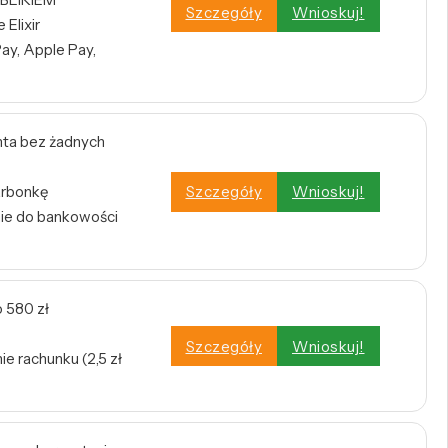
Szczegóły
Wnioskuj!
Elixir
ay, Apple Pay,
ta bez żadnych
arbonkę
Szczegóły
Wnioskuj!
nie do bankowości
 580 zł
Szczegóły
Wnioskuj!
e rachunku (2,5 zł