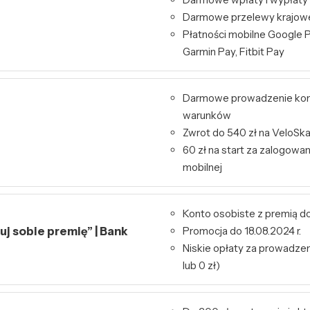
Darmowe przelewy krajowe 
Płatności mobilne Google P
Garmin Pay, Fitbit Pay
Darmowe prowadzenie kon
warunków
Zwrot do 540 zł na VeloSk
60 zł na start za zalogowa
mobilnej
Konto osobiste z premią do
j sobie premię” | Bank
Promocja do 18.08.2024 r.
Niskie opłaty za prowadzeni
lub 0 zł)