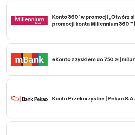
Konto 360° w promocji „Otwórz się
promocji konta Millennium 360°” 
eKonto z zyskiem do 750 zł | mBa
Konto Przekorzystne | Pekao S.A.