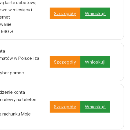
wą kartę debetową
owe w miesiącu i
Szczegóły
Wnioskuj!
ernet
owanie
 560 zł
nta
atów w Polsce i za
Szczegóły
Wnioskuj!
Cyber pomoc
dzenie konta
rzelewy na telefon
Szczegóły
Wnioskuj!
a rachunku Moje