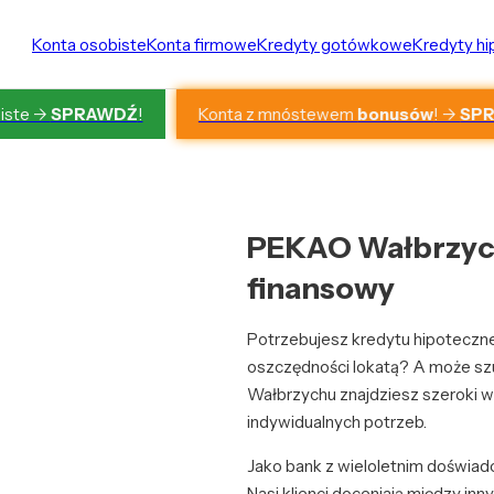
Konta osobiste
Konta firmowe
Kredyty gotówkowe
Kredyty h
Konta z mnóstewem
bonusów
! ->
SP
iste ->
SPRAWDŹ
!
PEKAO Wałbrzych
finansowy
Potrzebujesz kredytu hipotecz
oszczędności lokatą? A może s
Wałbrzychu znajdziesz szeroki 
indywidualnych potrzeb.
Jako bank z wieloletnim doświa
Nasi klienci doceniają między in