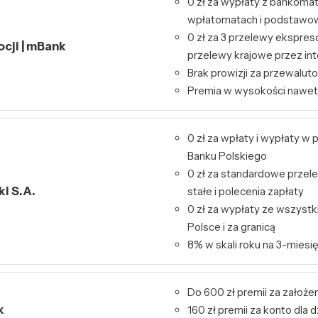
0 zł za wypłaty z bankoma
wpłatomatach i podstawo
0 zł za 3 przelewy ekspres
ocji | mBank
przelewy krajowe przez int
Brak prowizji za przewalut
Premia w wysokości nawet
0 zł za wpłaty i wypłaty 
Banku Polskiego
0 zł za standardowe przele
i S.A.
stałe i polecenia zapłaty
0 zł za wypłaty ze wszys
Polsce i za granicą
8% w skali roku na 3-miesię
Do 600 zł premii za założen
k
160 zł premii za konto dla d