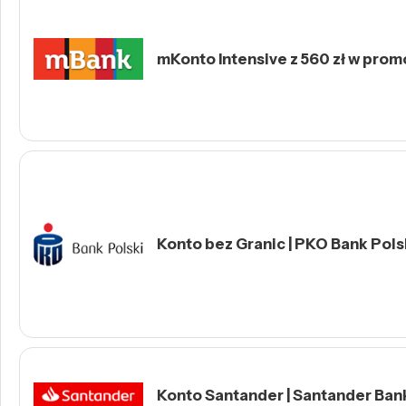
mKonto Intensive z 560 zł w prom
Konto bez Granic | PKO Bank Polsk
Konto Santander | Santander Ban