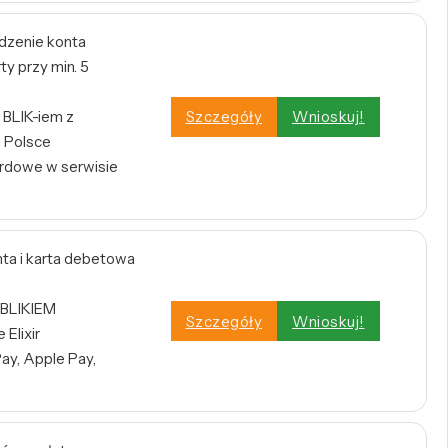
dzenie konta
y przy min. 5
BLIK-iem z
Szczegóły
Wnioskuj!
 Polsce
rdowe w serwisie
a i karta debetowa
 BLIKIEM
Szczegóły
Wnioskuj!
Elixir
ay, Apple Pay,