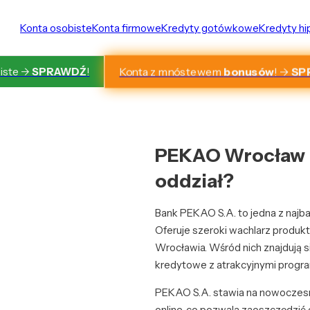
Konta osobiste
Konta firmowe
Kredyty gotówkowe
Kredyty h
Konta z mnóstewem
bonusów
! ->
SP
iste ->
SPRAWDŹ
!
PEKAO Wrocław – 
oddział?
Bank PEKAO S.A. to jedna z najba
Oferuje szeroki wachlarz produ
Wrocławia. Wśród nich znajdują s
kredytowe z atrakcyjnymi progra
PEKAO S.A. stawia na nowoczesno
online, co pozwala zaoszczędzić c