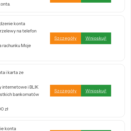
konta.
dzenie konta
rzelewy na telefon
Szczegóły
Wnioskuj!
a rachunku Moje
a i karta ze
internetowe i BLIK
Szczegóły
Wnioskuj!
stkich bankomatów
0 zł
ie konta