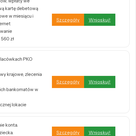
tów, wpłaty we
wą kartę debetową
owe w miesiącu i
Szczegóły
Wnioskuj!
ernet
owanie
 560 zł
w placówkach PKO
wy krajowe, zlecenia
Szczegóły
Wnioskuj!
tkich bankomatów w
cznej lokacie
ie konta.
ziecka.
Szczegóły
Wnioskuj!