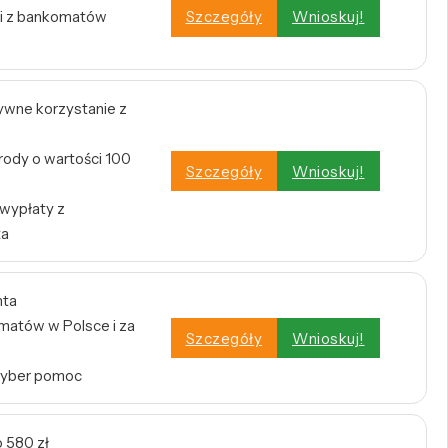
i z bankomatów
Szczegóły
Wnioskuj!
tywne korzystanie z
rody o wartości 100
Szczegóły
Wnioskuj!
 wypłaty z
ta
nta
atów w Polsce i za
Szczegóły
Wnioskuj!
Cyber pomoc
 580 zł