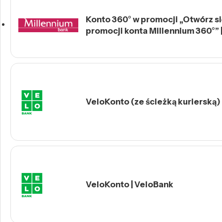
Konto 360° w promocji „Otwórz się
promocji konta Millennium 360°” 
VeloKonto (ze ścieżką kurierską)
VeloKonto | VeloBank