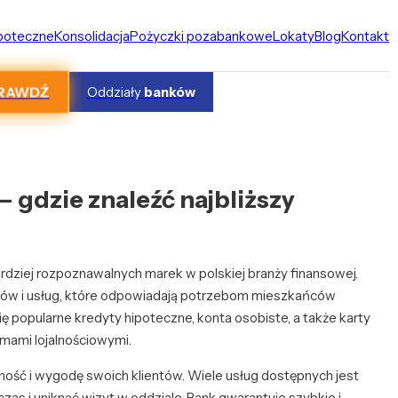
ipoteczne
Konsolidacja
Pożyczki pozabankowe
Lokaty
Blog
Kontakt
RAWDŹ
Oddziały
banków
gdzie znaleźć najbliższy
rdziej rozpoznawalnych marek w polskiej branży finansowej.
któw i usług, które odpowiadają potrzebom mieszkańców
ię popularne kredyty hipoteczne, konta osobiste, a także karty
mami lojalnościowymi.
ść i wygodę swoich klientów. Wiele usług dostępnych jest
zas i uniknąć wizyt w oddziale. Bank gwarantuje szybkie i