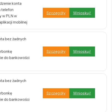
dzenie konta
 telefon
Szczegóły
Wnioskuj!
y w PLN w
plikacji mobilnej
ta bez żadnych
arbonkę
Szczegóły
Wnioskuj!
nie do bankowości
ta bez żadnych
arbonkę
Szczegóły
Wnioskuj!
nie do bankowości