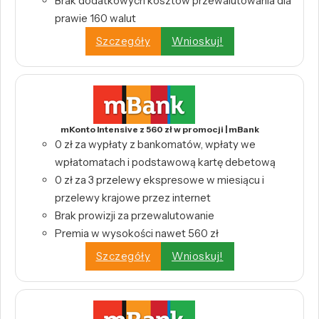
Brak dodatkowych kosztów przewalutowania dla
prawie 160 walut
Szczegóły
Wnioskuj!
mKonto Intensive z 560 zł w promocji | mBank
0 zł za wypłaty z bankomatów, wpłaty we
wpłatomatach i podstawową kartę debetową
0 zł za 3 przelewy ekspresowe w miesiącu i
przelewy krajowe przez internet
Brak prowizji za przewalutowanie
Premia w wysokości nawet 560 zł
Szczegóły
Wnioskuj!