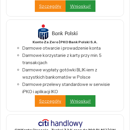
Szczegóły
Wnioskuj!
Konto Za Zero | PKO Bank Polski S.A.
Darmowe otwarcie i prowadzenie konta
Darmowe korzystanie z karty przy min. 5
transakcjach
Darmowe wypłaty gotówki BLIK-iem z
wszystkich bankomatów w Polsce
Darmowe przelewy standardowe w serwisie
iPKO i aplikacji IKO
Szczegóły
Wnioskuj!
CitiKonto (kreacja „Zyskaj 7,2 % oraz do 300 PLN”) | Citi