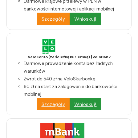
Darmowe krajowe przelewy w PLN w
bankowości internetowej i aplikacji mobilnej
Szczegóły
Wnioskuj!
VeloKonto (ze ścieżką kurierską) | VeloBank
Darmowe prowadzenie konta bez żadnych
warunków
Zwrot do 540 zł na VeloSkarbonkę
60 zł na start za zalogowanie do bankowości
mobilnej
Szczegóły
Wnioskuj!