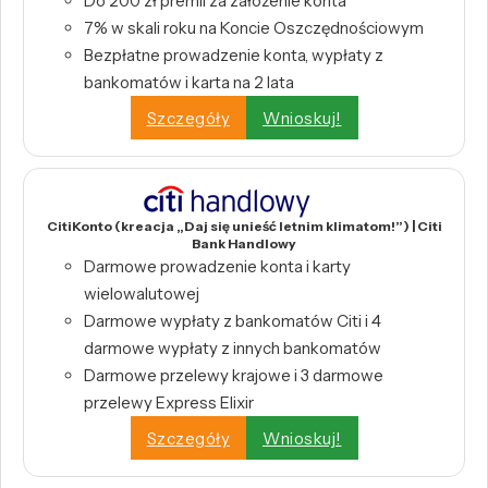
Do 200 zł premii za założenie konta
7% w skali roku na Koncie Oszczędnościowym
Bezpłatne prowadzenie konta, wypłaty z
bankomatów i karta na 2 lata
Szczegóły
Wnioskuj!
CitiKonto (kreacja „Daj się unieść letnim klimatom!”) | Citi
Bank Handlowy
Darmowe prowadzenie konta i karty
wielowalutowej
Darmowe wypłaty z bankomatów Citi i 4
darmowe wypłaty z innych bankomatów
Darmowe przelewy krajowe i 3 darmowe
przelewy Express Elixir
Szczegóły
Wnioskuj!