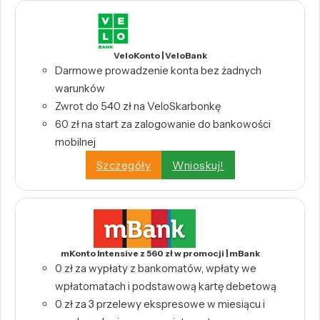
VeloKonto | VeloBank
Darmowe prowadzenie konta bez żadnych
warunków
Zwrot do 540 zł na VeloSkarbonkę
60 zł na start za zalogowanie do bankowości
mobilnej
Szczegóły
Wnioskuj!
mKonto Intensive z 560 zł w promocji | mBank
0 zł za wypłaty z bankomatów, wpłaty we
wpłatomatach i podstawową kartę debetową
0 zł za 3 przelewy ekspresowe w miesiącu i