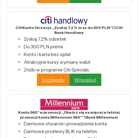
CitiKonto (kreacja „Zyskaj 7,2 % oraz do 300 PLN”) | Citi
Bank Handlowy
Zyskaj 7,2% odsetek
Do 300 PLN premii
Konto i karta bez opłat
Atrakcyjne kursy wymiany walut
Zniżki w programie Citi Specials
Szczegóły
Wnioskuj!
Konto 360° w promocji „Otwórz się na więcej w letniej
promocji konta Millennium 360°” | Bank Millennium
Darmowe otwarcie i prowadzenie konta
Darmowe przelewy BLIK na telefon