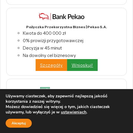
Pożyczka Przekorzystna Biznes | Pekao S.A.
Kwota do 400 000 zł
0% prowizji przygotowawczej
Decyzja w 45 minut
Na dowolny cel biznesowy
Szczegóły
Wnioskuj!
Używamy ciasteczek, aby zapewnić najlepszą jakość
korzystania z naszej witryny.
Możesz dowiedzieć się więcej o tym, jakich ciasteczek
Kredyt konsolidacyjny | Bank BNP Paribas
używamy, lub wyłączyć je w
ustawieniach
.
Jedna rata zamiast wielu
Kwota od 1000 zł do 230 000 zł
Akceptuj
0% prowizji