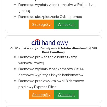
Darmowe wypłaty z bankomatów w Polsce i za
granicą
Darmowe ubezpieczenie Cyber pomoc
Szczegóły
Wnioskuj!
CitiKonto (kreacja „Daj się unieść letnim klimatom!”) | Citi
Bank Handlowy
Darmowe prowadzenie konta i karty
wielowalutowej
Darmowe wypłaty z bankomatów Citi i 4
darmowe wypłaty z innych bankomatów
Darmowe przelewy krajowe i 3 darmowe
przelewy Express Elixir
Szczegóły
Wnioskuj!