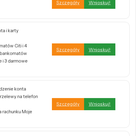
Szczegóły
Wnioskuj!
a i karty
atów Citi i 4
Szczegóły
Wnioskuj!
h bankomatów
 i 3 darmowe
dzenie konta
rzelewy na telefon
Szczegóły
Wnioskuj!
a rachunku Moje