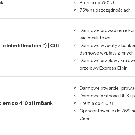
nk
Premia do 750 zł
7,5% na oszczędnościach
Darmowe prowadzenie kont
wielowalutowej
letnim klimatom!”) | Citi
Darmowe wypłaty z bankom
darmowe wypłaty z innyc
Darmowe przelewy krajowe
przelewy Express Elixir
Darmowe otwarcie i prowa
Darmowe płatności BLIK i p
kiem do 410 zł | mBank
Premia do 410 zł
Oprocentowanie do 7,5% n
Cele