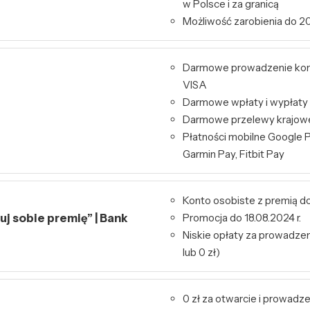
w Polsce i za granicą
Możliwość zarobienia do 20
Darmowe prowadzenie kont
VISA
Darmowe wpłaty i wypłaty
Darmowe przelewy krajowe 
Płatności mobilne Google P
Garmin Pay, Fitbit Pay
Konto osobiste z premią do
j sobie premię” | Bank
Promocja do 18.08.2024 r.
Niskie opłaty za prowadzeni
lub 0 zł)
0 zł za otwarcie i prowadz