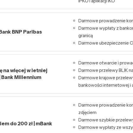
iPKO i aplikacji IKO
Darmowe prowadzenie ko
Darmowe wypłaty z bankom
 Bank BNP Paribas
granicą
Darmowe ubezpieczenie 
Darmowe otwarcie i prowa
 na więcej w letniej
Darmowe przelewy BLIK na
| Bank Millennium
Darmowe krajowe przelew
bankowości internetowej i a
Darmowe prowadzenie kont
zdjęciem
Darmowe szybkie przelewy 
kiem do 200 zł | mBank
Darmowe wypłaty ze wszy