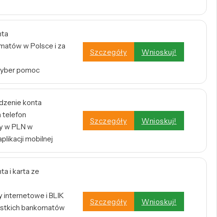
nta
atów w Polsce i za
Szczegóły
Wnioskuj!
Cyber pomoc
dzenie konta
 telefon
Szczegóły
Wnioskuj!
y w PLN w
plikacji mobilnej
a i karta ze
internetowe i BLIK
Szczegóły
Wnioskuj!
stkich bankomatów