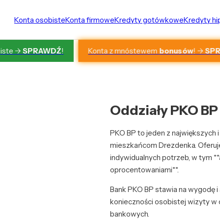
Konta osobiste
Konta firmowe
Kredyty gotówkowe
Kredyty h
Konta z mnóstewem
bonusów
! ->
SP
iste ->
SPRAWDŹ
!
Oddziały PKO BP 
PKO BP to jeden z największych i
mieszkańcom Drezdenka. Oferuje
indywidualnych potrzeb, w tym **
oprocentowaniami**.
Bank PKO BP stawia na wygodę i 
konieczności osobistej wizyty w 
bankowych.