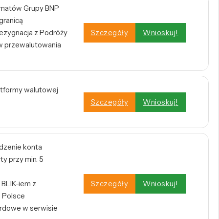
omatów Grupy BNP
 granicą
zygnacja z Podróży
Szczegóły
Wnioskuj!
w przewalutowania
atformy walutowej
Szczegóły
Wnioskuj!
dzenie konta
y przy min. 5
BLIK-iem z
Szczegóły
Wnioskuj!
 Polsce
rdowe w serwisie