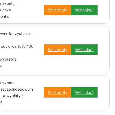
ie konta.
ziecka.
Szczegóły
Wnioskuj!
konta.
tywne korzystanie z
rody o wartości 100
Szczegóły
Wnioskuj!
 wypłaty z
ta
nie konta
e Oszczędnościowym
Szczegóły
Wnioskuj!
ta, wypłaty z
ta