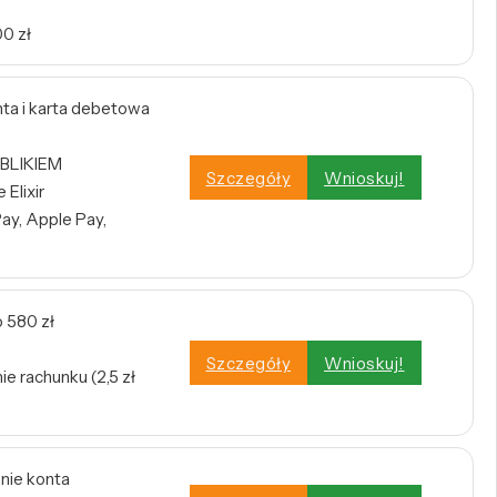
0 zł
a i karta debetowa
 BLIKIEM
Szczegóły
Wnioskuj!
Elixir
ay, Apple Pay,
 580 zł
Szczegóły
Wnioskuj!
e rachunku (2,5 zł
enie konta