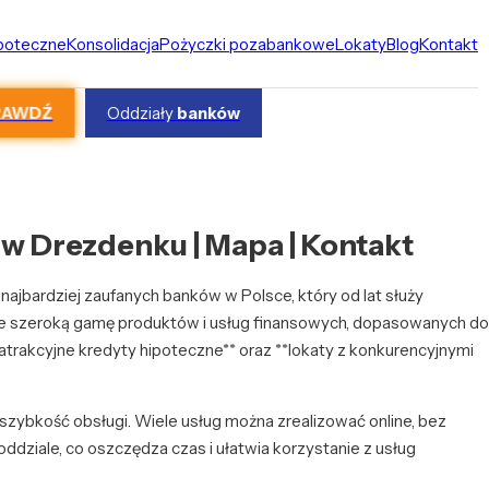
ipoteczne
Konsolidacja
Pożyczki pozabankowe
Lokaty
Blog
Kontakt
RAWDŹ
Oddziały
banków
w Drezdenku | Mapa | Kontakt
 najbardziej zaufanych banków w Polsce, który od lat służy
 szeroką gamę produktów i usług finansowych, dopasowanych do
atrakcyjne kredyty hipoteczne** oraz **lokaty z konkurencyjnymi
szybkość obsługi. Wiele usług można zrealizować online, bez
oddziale, co oszczędza czas i ułatwia korzystanie z usług