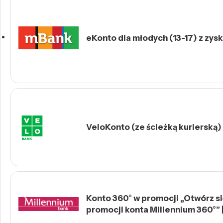
eKonto dla młodych (13-17) z zys
VeloKonto (ze ścieżką kurierską)
Konto 360° w promocji „Otwórz się
promocji konta Millennium 360°” 