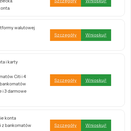
ziecka.
Szczegóły
Wnioskuj!
konta.
atformy walutowej
Szczegóły
Wnioskuj!
a i karty
atów Citi i 4
Szczegóły
Wnioskuj!
h bankomatów
 i 3 darmowe
ie konta
i z bankomatów
Szczegóły
Wnioskuj!