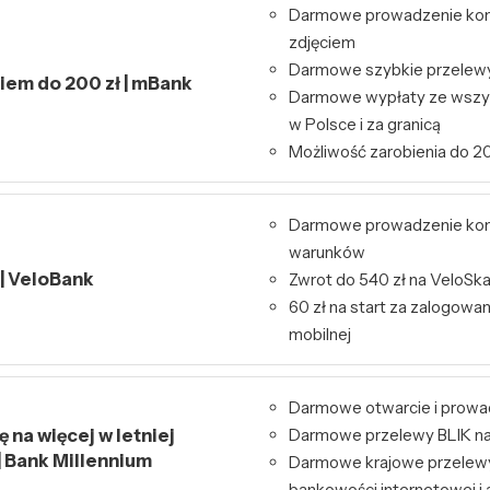
Darmowe prowadzenie kont
zdjęciem
Darmowe szybkie przelewy 
kiem do 200 zł | mBank
Darmowe wypłaty ze wszy
w Polsce i za granicą
Możliwość zarobienia do 20
Darmowe prowadzenie kon
warunków
 | VeloBank
Zwrot do 540 zł na VeloSk
60 zł na start za zalogowa
mobilnej
Darmowe otwarcie i prowa
 na więcej w letniej
Darmowe przelewy BLIK na
| Bank Millennium
Darmowe krajowe przelew
bankowości internetowej i a