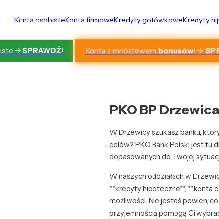
Konta osobiste
Konta firmowe
Kredyty gotówkowe
Kredyty h
Konta z mnóstewem
bonusów
! ->
SP
iste ->
SPRAWDŹ
!
PKO BP Drzewica:
W Drzewicy szukasz banku, który 
celów? PKO Bank Polski jest tu 
dopasowanych do Twojej sytuacji
W naszych oddziałach w Drzewic
**kredyty hipoteczne**, **konta o
możliwości. Nie jesteś pewien, co
przyjemnością pomogą Ci wybrać 