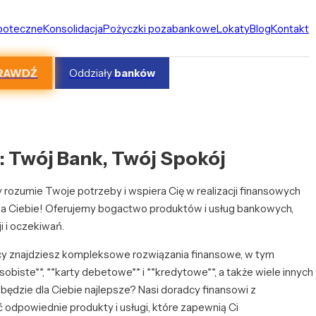
ipoteczne
Konsolidacja
Pożyczki pozabankowe
Lokaty
Blog
Kontakt
RAWDŹ
Oddziały
banków
 Twój Bank, Twój Spokój
rozumie Twoje potrzeby i wspiera Cię w realizacji finansowych
dla Ciebie! Oferujemy bogactwo produktów i usług bankowych,
 i oczekiwań.
y znajdziesz kompleksowe rozwiązania finansowe, w tym
sobiste**, **karty debetowe** i **kredytowe**, a także wiele innych
 będzie dla Ciebie najlepsze? Nasi doradcy finansowi z
odpowiednie produkty i usługi, które zapewnią Ci