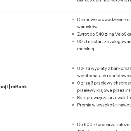
Darmowe prowadzenie kon
warunków
Zwrot do 540 zł na VeloSk
60 zł na start za zalogowa
mobilnej
0 zł za wypłaty z bankoma
wpłatomatach i podstawo
0 zł za 3 przelewy ekspres
ocji | mBank
przelewy krajowe przez int
Brak prowizji za przewalut
Premia w wysokości nawet
Do 600 zł premii za założen