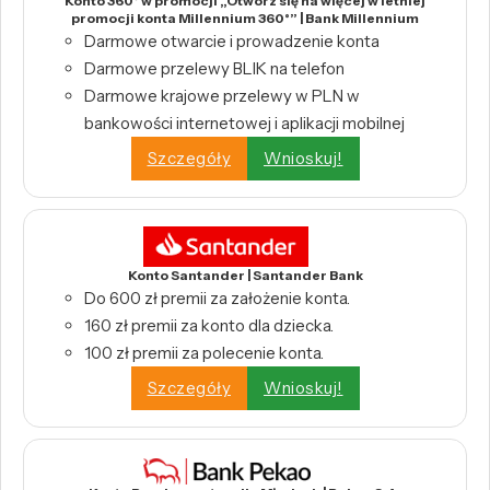
Konto 360° w promocji „Otwórz się na więcej w letniej
promocji konta Millennium 360°” | Bank Millennium
Darmowe otwarcie i prowadzenie konta
Darmowe przelewy BLIK na telefon
Darmowe krajowe przelewy w PLN w
bankowości internetowej i aplikacji mobilnej
Szczegóły
Wnioskuj!
Konto Santander | Santander Bank
Do 600 zł premii za założenie konta.
160 zł premii za konto dla dziecka.
100 zł premii za polecenie konta.
Szczegóły
Wnioskuj!