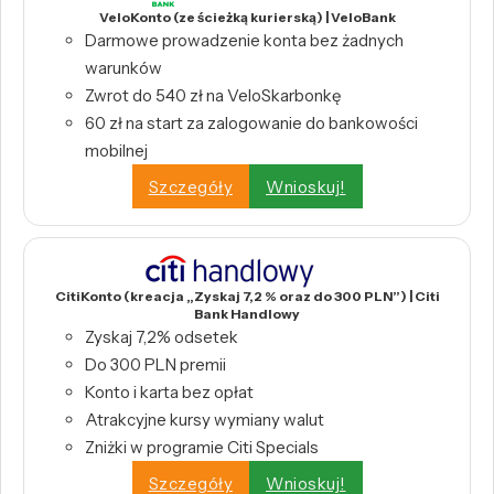
VeloKonto (ze ścieżką kurierską) | VeloBank
Darmowe prowadzenie konta bez żadnych
warunków
Zwrot do 540 zł na VeloSkarbonkę
60 zł na start za zalogowanie do bankowości
mobilnej
Szczegóły
Wnioskuj!
CitiKonto (kreacja „Zyskaj 7,2 % oraz do 300 PLN”) | Citi
Bank Handlowy
Zyskaj 7,2% odsetek
Do 300 PLN premii
Konto i karta bez opłat
Atrakcyjne kursy wymiany walut
Zniżki w programie Citi Specials
Szczegóły
Wnioskuj!