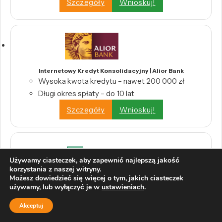
Szczegóły
Wnioskuj!
Internetowy Kredyt Konsolidacyjny | Alior Bank
Wysoka kwota kredytu – nawet 200 000 zł
Długi okres spłaty – do 10 lat
Szczegóły
Wnioskuj!
Używamy ciasteczek, aby zapewnić najlepszą jakość
korzystania z naszej witryny.
Możesz dowiedzieć się więcej o tym, jakich ciasteczek
Kredyt konsolidacyjny | Bank BNP Paribas
używamy, lub wyłączyć je w
ustawieniach
.
Jedna rata zamiast wielu
Kwota od 1000 zł do 230 000 zł
Akceptuj
0% prowizji