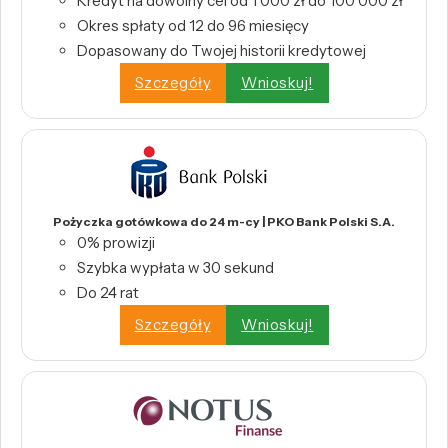
Kredyt na dowolny cel od 1 000 zł do 100 000 zł
Okres spłaty od 12 do 96 miesięcy
Dopasowany do Twojej historii kredytowej
Szczegóły
Wnioskuj!
Pożyczka gotówkowa do 24 m-cy | PKO Bank Polski S.A.
0% prowizji
Szybka wypłata w 30 sekund
Do 24 rat
Szczegóły
Wnioskuj!