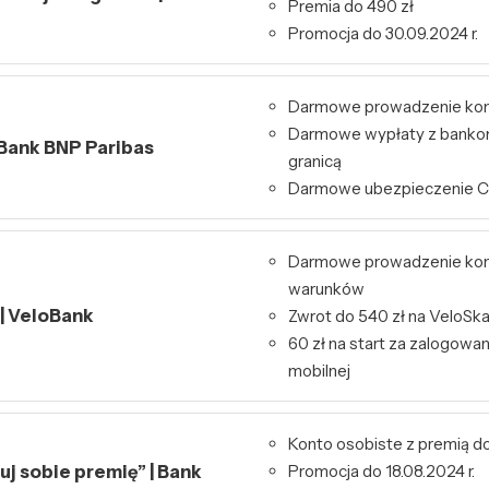
Premia do 490 zł
Promocja do 30.09.2024 r.
Darmowe prowadzenie ko
Darmowe wypłaty z bankom
 Bank BNP Paribas
granicą
Darmowe ubezpieczenie 
Darmowe prowadzenie kon
warunków
 | VeloBank
Zwrot do 540 zł na VeloSk
60 zł na start za zalogowa
mobilnej
Konto osobiste z premią do
j sobie premię” | Bank
Promocja do 18.08.2024 r.