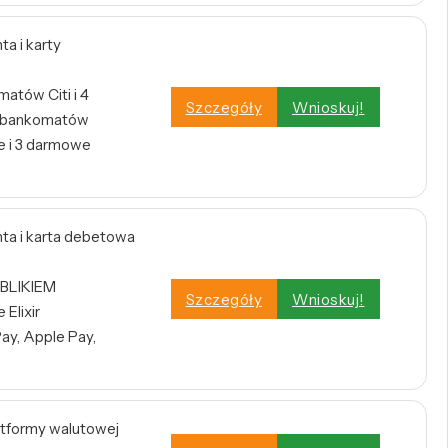
a i karty
atów Citi i 4
Szczegóły
Wnioskuj!
h bankomatów
 i 3 darmowe
a i karta debetowa
 BLIKIEM
Szczegóły
Wnioskuj!
Elixir
ay, Apple Pay,
atformy walutowej