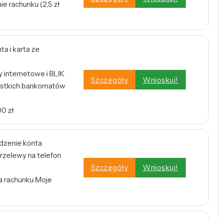
e rachunku (2,5 zł
a i karta ze
internetowe i BLIK
Szczegóły
Wnioskuj!
stkich bankomatów
0 zł
dzenie konta
rzelewy na telefon
Szczegóły
Wnioskuj!
a rachunku Moje