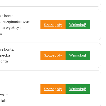
nie konta
e Oszczędnościowym
Szczegóły
Wnioskuj!
ta, wypłaty z
ta
ie konta.
ziecka.
Szczegóły
Wnioskuj!
konta.
Szczegóły
Wnioskuj!
walut
cials