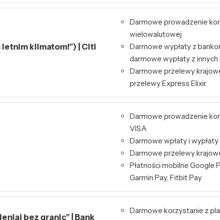
Darmowe prowadzenie kont
wielowalutowej
letnim klimatom!”) | Citi
Darmowe wypłaty z bankom
darmowe wypłaty z innyc
Darmowe przelewy krajowe
przelewy Express Elixir
Darmowe prowadzenie kont
VISA
Darmowe wpłaty i wypłaty
Darmowe przelewy krajowe 
Płatności mobilne Google P
Garmin Pay, Fitbit Pay
Darmowe korzystanie z pl
niaj bez granic” | Bank