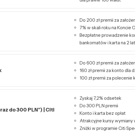
Do 200 zł premii za założe
7% w skali roku na Konci
Bezpłatne prowadzenie kon
bankomatów i karta na 2 la
Do 600 zł premii za założen
k
160 zł premii za konto dla d
100 zł premii za polecenie 
Zyskaj 7,2% odsetek
Do 300 PLN premii
raz do 300 PLN”) | Citi
Konto i karta bez opłat
Atrakcyjne kursy wymiany 
Zniżki w programie Citi Spe