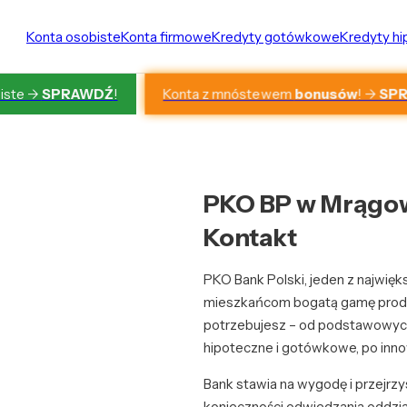
Konta osobiste
Konta firmowe
Kredyty gotówkowe
Kredyty h
Konta z mnóstewem
bonusów
! ->
SP
iste ->
SPRAWDŹ
!
PKO BP w Mrągowi
Kontakt
PKO Bank Polski, jeden z najwię
mieszkańcom bogatą gamę produk
potrzebujesz – od podstawowych
hipoteczne i gotówkowe, po inno
Bank stawia na wygodę i przejrz
konieczności odwiedzania oddziału