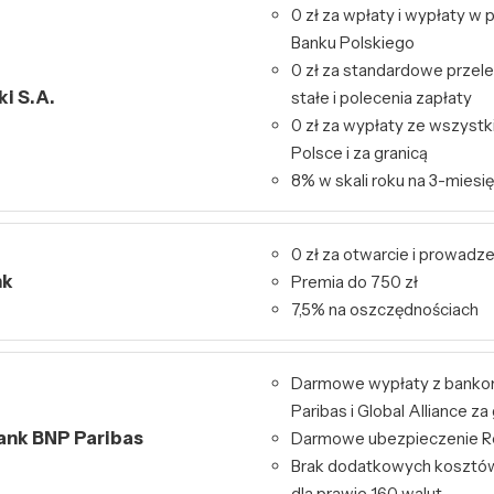
0 zł za wpłaty i wypłaty 
Banku Polskiego
0 zł za standardowe przele
i S.A.
stałe i polecenia zapłaty
0 zł za wypłaty ze wszys
Polsce i za granicą
8% w skali roku na 3-miesię
0 zł za otwarcie i prowadz
nk
Premia do 750 zł
7,5% na oszczędnościach
Darmowe wypłaty z bank
Paribas i Global Alliance za
Bank BNP Paribas
Darmowe ubezpieczenie Re
Brak dodatkowych kosztó
dla prawie 160 walut