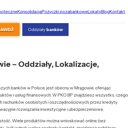
ipoteczne
Konsolidacja
Pożyczki pozabankowe
Lokaty
Blog
Kontakt
RAWDŹ
Oddziały
banków
e – Oddziały, Lokalizacje,
kszych banków w Polsce, jest obecny w Mrągowie, oferując
tów i usług finansowych. W PKO BP znajdziesz wszystko, czego
 rachunków osobistych i oszczędnościowych, przez kredyty
wacyjne rozwiązania inwestycyjne i ubezpieczeniowe.
ystość. Wiele produktów można wnioskować online, bez
. Jeśli jednak wolisz osobisty kontakt, znajdziesz najbliższy