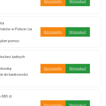
Szczegóły
Wnioskuj!
nta
atów w Polsce i za
Szczegóły
Wnioskuj!
Cyber pomoc
ta bez żadnych
arbonkę
Szczegóły
Wnioskuj!
nie do bankowości
 580 zł
Szczegóły
Wnioskuj!