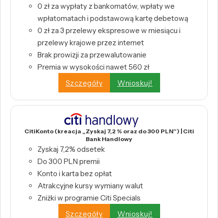
0 zł za wypłaty z bankomatów, wpłaty we
wpłatomatach i podstawową kartę debetową
0 zł za 3 przelewy ekspresowe w miesiącu i
przelewy krajowe przez internet
Brak prowizji za przewalutowanie
Premia w wysokości nawet 560 zł
Szczegóły
Wnioskuj!
CitiKonto (kreacja „Zyskaj 7,2 % oraz do 300 PLN”) | Citi
Bank Handlowy
Zyskaj 7,2% odsetek
Do 300 PLN premii
Konto i karta bez opłat
Atrakcyjne kursy wymiany walut
Zniżki w programie Citi Specials
Szczegóły
Wnioskuj!