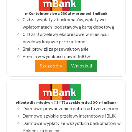
mKonto Intensive z 560 zł w promocji | mBank
0 zł za wypłaty z bankomatów, wpłaty we
wpłatomatach i podstawową kartę debetową
0 zł za 3 przelewy ekspresowe w miesiącu i
przelewy krajowe przez internet
Brak prowizji za przewalutowanie
Premia w wysokości nawet 560 zł
Szczegóły
Wnioskuj!
eKonto dla młodych (13-17) z zyskiem do 200 zł | mBank
Darmowe prowadzenie konta i karta ze zdjęciem
Darmowe szybkie przelewy internetowe i BLIK
Darmowe wypłaty ze wszystkich bankomatów w
Polsce i za granicą