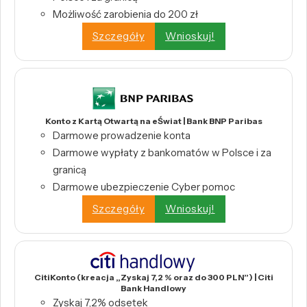
Możliwość zarobienia do 200 zł
Szczegóły
Wnioskuj!
Konto z Kartą Otwartą na eŚwiat | Bank BNP Paribas
Darmowe prowadzenie konta
Darmowe wypłaty z bankomatów w Polsce i za
granicą
Darmowe ubezpieczenie Cyber pomoc
Szczegóły
Wnioskuj!
CitiKonto (kreacja „Zyskaj 7,2 % oraz do 300 PLN”) | Citi
Bank Handlowy
Zyskaj 7,2% odsetek