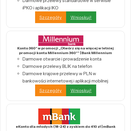
Darmowe przelewy standardowe w serwisie
iPKO i aplikacji IKO
Szczegóły
Wnioskuj!
Konto 360° w promocji „Otwórz się na więcej w letniej
promocji konta Millennium 360°” | Bank Millennium
Darmowe otwarcie i prowadzenie konta
Darmowe przelewy BLIK na telefon
Darmowe krajowe przelewy w PLN w
bankowości internetowej i aplikacji mobilnej
Szczegóły
Wnioskuj!
eKonto dla młodych (18-24) z zyskiem do 410 zł | mBank