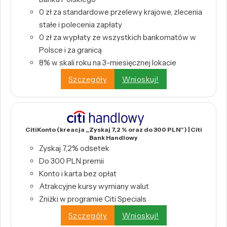
0 zł za standardowe przelewy krajowe, zlecenia
stałe i polecenia zapłaty
0 zł za wypłaty ze wszystkich bankomatów w
Polsce i za granicą
8% w skali roku na 3-miesięcznej lokacie
Szczegóły
Wnioskuj!
CitiKonto (kreacja „Zyskaj 7,2 % oraz do 300 PLN”) | Citi
Bank Handlowy
Zyskaj 7,2% odsetek
Do 300 PLN premii
Konto i karta bez opłat
Atrakcyjne kursy wymiany walut
Zniżki w programie Citi Specials
Szczegóły
Wnioskuj!