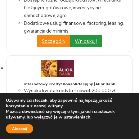
bieżącym, gotówkowe, inwestycyjne,
samochodowe, agro.
Dodatkowe usługi finansowe: factoring, leasing,
gwarancja de minimis.
Szczegóły
Wnioskuj!
Internetowy Kredyt Konsolidacyjny | Alior Bank
Wysoka kwota kredytu – nawet 200 000 zł
Długi okres spłaty – do 10 lat
Używamy ciasteczek, aby zapewnić najlepszą jakość
korzystania z naszej witryny.
Szczegóły
Wnioskuj!
Możesz dowiedzieć się więcej o tym, jakich ciasteczek
używamy, lub wyłączyć je w
ustawieniach
.
Akceptuj