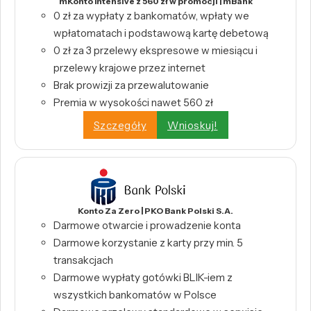
mKonto Intensive z 560 zł w promocji | mBank
0 zł za wypłaty z bankomatów, wpłaty we
wpłatomatach i podstawową kartę debetową
0 zł za 3 przelewy ekspresowe w miesiącu i
przelewy krajowe przez internet
Brak prowizji za przewalutowanie
Premia w wysokości nawet 560 zł
Szczegóły
Wnioskuj!
Konto Za Zero | PKO Bank Polski S.A.
Darmowe otwarcie i prowadzenie konta
Darmowe korzystanie z karty przy min. 5
transakcjach
Darmowe wypłaty gotówki BLIK-iem z
wszystkich bankomatów w Polsce