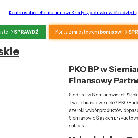
Konta osobiste
Konta firmowe
Kredyty gotówkowe
Kredyty h
Konta z mnóstewem
bonusów
! ->
SP
iste ->
SPRAWDŹ
!
skie
PKO BP w Siemia
Finansowy Partne
Siedzisz w Siemianowicach Śląsk
Twoje finansowe cele? PKO Bank 
szeroki wybór produktów dopaso
Siemianowic Śląskich przygotowa
sukces.