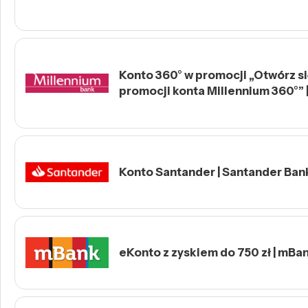
Konto 360° w promocji „Otwórz się
promocji konta Millennium 360°” 
Konto Santander | Santander Ban
eKonto z zyskiem do 750 zł | mBa