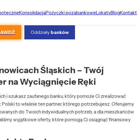
ipoteczne
Konsolidacja
Pożyczki pozabankowe
Lokaty
Blog
Kontakt
RAWDŹ
Oddziały
banków
nowicach Śląskich – Twój
r na Wyciągnięcie Ręki
ich i szukasz zaufanego banku, który pomoże Ci zrealizować
Polski to właśnie ten partner, którego potrzebujesz. Oferujemy
wanych do Twoich indywidualnych potrzeb, a dla mieszkańców
liśmy wyjątkowe oferty, które pomogą Ci osiągnąć finansowy