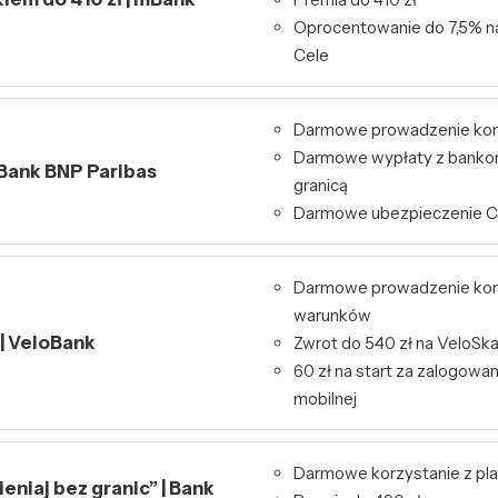
Oprocentowanie do 7,5% n
Cele
Darmowe prowadzenie ko
Darmowe wypłaty z bankom
 Bank BNP Paribas
granicą
Darmowe ubezpieczenie 
Darmowe prowadzenie kon
warunków
 | VeloBank
Zwrot do 540 zł na VeloSk
60 zł na start za zalogowa
mobilnej
Darmowe korzystanie z pl
niaj bez granic” | Bank