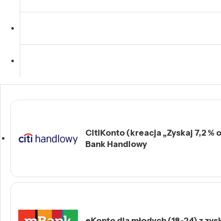
CitiKonto (kreacja „Zyskaj 7,2 % o
Bank Handlowy
eKonto dla młodych (18-24) z zys