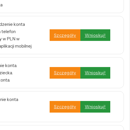
ta
dzenie konta
 telefon
Szczegóły
Wnioskuj!
y w PLN w
plikacji mobilnej
ie konta.
ziecka.
Szczegóły
Wnioskuj!
konta.
enie konta
Szczegóły
Wnioskuj!