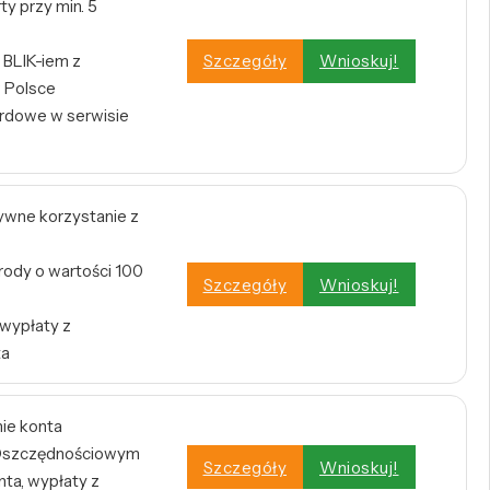
y przy min. 5
BLIK-iem z
Szczegóły
Wnioskuj!
 Polsce
rdowe w serwisie
tywne korzystanie z
rody o wartości 100
Szczegóły
Wnioskuj!
 wypłaty z
ta
nie konta
e Oszczędnościowym
Szczegóły
Wnioskuj!
ta, wypłaty z