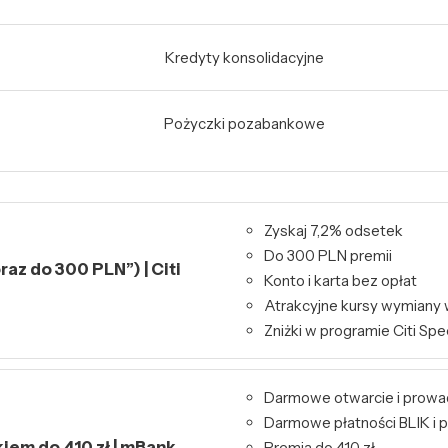
Kredyty konsolidacyjne
Pożyczki pozabankowe
Zyskaj 7,2% odsetek
Do 300 PLN premii
raz do 300 PLN”) | Citi
Konto i karta bez opłat
Atrakcyjne kursy wymiany 
Zniżki w programie Citi Spe
Darmowe otwarcie i prowa
Darmowe płatności BLIK i p
kiem do 410 zł | mBank
Premia do 410 zł