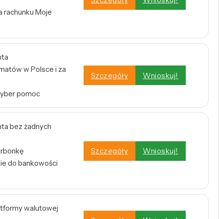
a rachunku Moje
nta
atów w Polsce i za
Szczegóły
Wnioskuj!
Cyber pomoc
ta bez żadnych
arbonkę
Szczegóły
Wnioskuj!
nie do bankowości
atformy walutowej