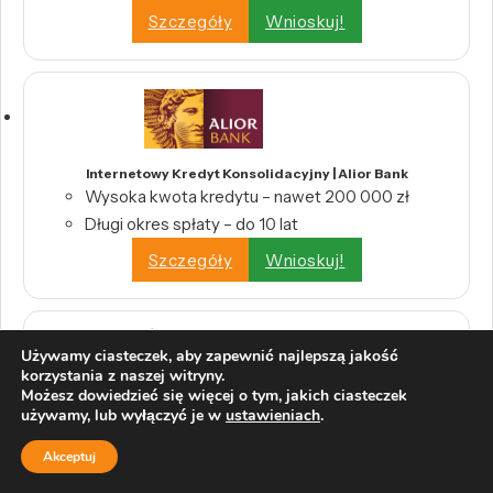
Szczegóły
Wnioskuj!
Internetowy Kredyt Konsolidacyjny | Alior Bank
Wysoka kwota kredytu – nawet 200 000 zł
Długi okres spłaty – do 10 lat
Szczegóły
Wnioskuj!
Używamy ciasteczek, aby zapewnić najlepszą jakość
korzystania z naszej witryny.
Możesz dowiedzieć się więcej o tym, jakich ciasteczek
Konsolidacja kredytów i pożyczek | CreditHelp
używamy, lub wyłączyć je w
ustawieniach
.
Połącz wszystkie swoje kredyty w jedną,
wygodną ratę.
Akceptuj
Odbierz swoje pieniądze z tytułu nadpłat