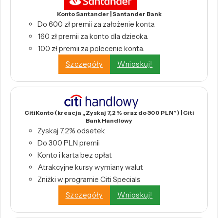
Konto Santander | Santander Bank
Do 600 zł premii za założenie konta.
160 zł premii za konto dla dziecka.
100 zł premii za polecenie konta.
Szczegóły
Wnioskuj!
CitiKonto (kreacja „Zyskaj 7,2 % oraz do 300 PLN”) | Citi
Bank Handlowy
Zyskaj 7,2% odsetek
Do 300 PLN premii
Konto i karta bez opłat
Atrakcyjne kursy wymiany walut
Zniżki w programie Citi Specials
Szczegóły
Wnioskuj!