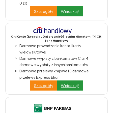
0 zł)
Szczegóły
Wnioskuj!
CitiKonto (kreacja „Daj się unieść letnim klimatom!”) | Citi
Bank Handlowy
Darmowe prowadzenie konta i karty
wielowalutowej
Darmowe wypłaty z bankomatów Citi i 4
darmowe wypłaty z innych bankomatów
Darmowe przelewy krajowe i 3 darmowe
przelewy Express Elixir
Szczegóły
Wnioskuj!