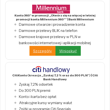
Konto 360° w promocji „Otwórz się na więcej w letniej
promocji konta Millennium 360°” | Bank Millennium
Darmowe otwarcie i prowadzenie konta
Darmowe przelewy BLIK na telefon
Darmowe krajowe przelewy w PLN w
bankowości internetowej i aplikacji mobilnej
Szczegóły
Wnioskuj!
CitiKonto (kreacja „Zyskaj 7,2 % oraz do 300 PLN”) | Citi
Bank Handlowy
Zyskaj 7,2% odsetek
Do 300 PLN premii
Konto i karta bez opłat
Atrakcyjne kursy wymiany walut
Zniżki w programie Citi Specials