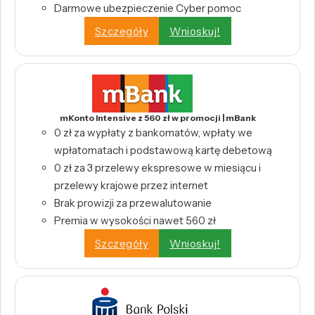
Darmowe ubezpieczenie Cyber pomoc
Szczegóły
Wnioskuj!
mKonto Intensive z 560 zł w promocji | mBank
0 zł za wypłaty z bankomatów, wpłaty we
wpłatomatach i podstawową kartę debetową
0 zł za 3 przelewy ekspresowe w miesiącu i
przelewy krajowe przez internet
Brak prowizji za przewalutowanie
Premia w wysokości nawet 560 zł
Szczegóły
Wnioskuj!