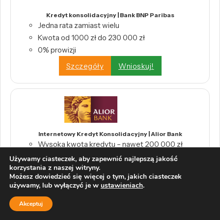
Kredyt konsolidacyjny | Bank BNP Paribas
Jedna rata zamiast wielu
Kwota od 1000 zł do 230 000 zł
0% prowizji
Szczegóły
Wnioskuj!
Internetowy Kredyt Konsolidacyjny | Alior Bank
Wysoka kwota kredytu – nawet 200 000 zł
Długi okres spłaty – do 10 lat
Używamy ciasteczek, aby zapewnić najlepszą jakość
korzystania z naszej witryny.
Szczegóły
Wnioskuj!
Możesz dowiedzieć się więcej o tym, jakich ciasteczek
używamy, lub wyłączyć je w
ustawieniach
.
Akceptuj