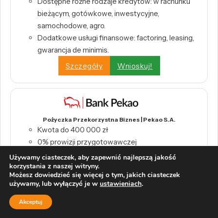
Dostępne różne rodzaje kredytów: w rachunku
bieżącym, gotówkowe, inwestycyjne,
samochodowe, agro.
Dodatkowe usługi finansowe: factoring, leasing,
gwarancja de minimis.
Szczegóły
Wnioskuj!
Pożyczka Przekorzystna Biznes | Pekao S.A.
Kwota do 400 000 zł
0% prowizji przygotowawczej
Decyzja w 45 minut
Używamy ciasteczek, aby zapewnić najlepszą jakość
korzystania z naszej witryny.
Na dowolny cel biznesowy
Możesz dowiedzieć się więcej o tym, jakich ciasteczek
Szczegóły
Wnioskuj!
używamy, lub wyłączyć je w
ustawieniach
.
Akceptuj