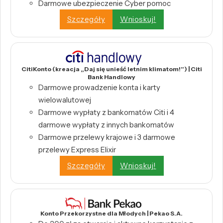
Darmowe ubezpieczenie Cyber pomoc
Szczegóły
Wnioskuj!
CitiKonto (kreacja „Daj się unieść letnim klimatom!”) | Citi
Bank Handlowy
Darmowe prowadzenie konta i karty
wielowalutowej
Darmowe wypłaty z bankomatów Citi i 4
darmowe wypłaty z innych bankomatów
Darmowe przelewy krajowe i 3 darmowe
przelewy Express Elixir
Szczegóły
Wnioskuj!
Konto Przekorzystne dla Młodych | Pekao S.A.