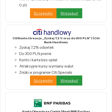
0 zł)
Szczegóły
Wnioskuj!
CitiKonto (kreacja „Zyskaj 7,2 % oraz do 300 PLN”) | Citi
Bank Handlowy
Zyskaj 7,2% odsetek
Do 300 PLN premii
Konto i karta bez opłat
Atrakcyjne kursy wymiany walut
Zniżki w programie Citi Specials
Szczegóły
Wnioskuj!
Konto Otwarte na Ciebie | Bank BNP Paribas