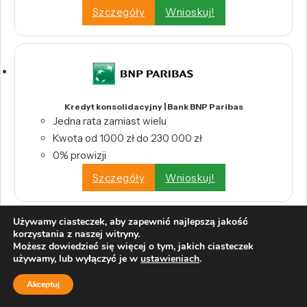
Szczegóły
Wnioskuj!
Kredyt konsolidacyjny | Bank BNP Paribas
Jedna rata zamiast wielu
Kwota od 1000 zł do 230 000 zł
0% prowizji
Szczegóły
Wnioskuj!
Używamy ciasteczek, aby zapewnić najlepszą jakość
korzystania z naszej witryny.
Możesz dowiedzieć się więcej o tym, jakich ciasteczek
używamy, lub wyłączyć je w
ustawieniach
.
Konsolidacja kredytów i pożyczek | CreditHelp
Połącz wszystkie swoje kredyty w jedną,
Akceptuj
wygodną ratę.