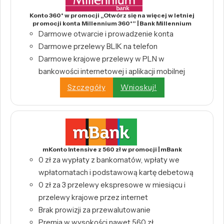
Konto 360° w promocji „Otwórz się na więcej w letniej
promocji konta Millennium 360°” | Bank Millennium
Darmowe otwarcie i prowadzenie konta
Darmowe przelewy BLIK na telefon
Darmowe krajowe przelewy w PLN w
bankowości internetowej i aplikacji mobilnej
Szczegóły
Wnioskuj!
mKonto Intensive z 560 zł w promocji | mBank
0 zł za wypłaty z bankomatów, wpłaty we
wpłatomatach i podstawową kartę debetową
0 zł za 3 przelewy ekspresowe w miesiącu i
przelewy krajowe przez internet
Brak prowizji za przewalutowanie
Premia w wysokości nawet 560 zł