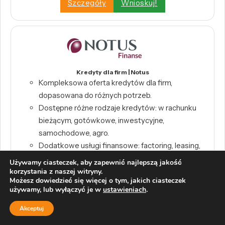
Szczegóły
Wnioskuj!
Kredyty dla firm | Notus
Kompleksowa oferta kredytów dla firm,
dopasowana do różnych potrzeb.
Dostępne różne rodzaje kredytów: w rachunku
bieżącym, gotówkowe, inwestycyjne,
samochodowe, agro.
Dodatkowe usługi finansowe: factoring, leasing,
gwarancja de minimis.
Używamy ciasteczek, aby zapewnić najlepszą jakość
korzystania z naszej witryny.
Szczegóły
Wnioskuj!
Możesz dowiedzieć się więcej o tym, jakich ciasteczek
używamy, lub wyłączyć je w
ustawieniach
.
Akceptuj