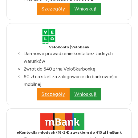
Szczegóły
Wnioskuj!
VeloKonto | VeloBank
Darmowe prowadzenie konta bez żadnych
warunków
Zwrot do 540 zł na VeloSkarbonkę
60 zł na start za zalogowanie do bankowości
mobilnej
Szczegóły
Wnioskuj!
eKonto dla młodych (18-24) z zyskiem do 410 zł | mBank