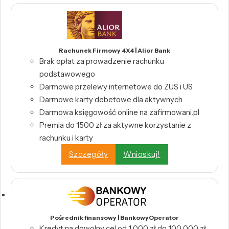
Rachunek Firmowy 4X4 | Alior Bank
Brak opłat za prowadzenie rachunku
podstawowego
Darmowe przelewy internetowe do ZUS i US
Darmowe karty debetowe dla aktywnych
Darmowa księgowość online na zafirmowani.pl
Premia do 1500 zł za aktywne korzystanie z
rachunku i karty
Szczegóły
Wnioskuj!
Pośrednik finansowy | BankowyOperator
Kredyt na dowolny cel od 1 000 zł do 100 000 zł