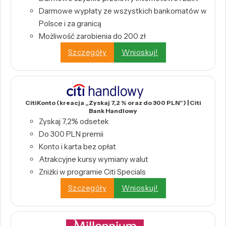
Darmowe wypłaty ze wszystkich bankomatów w
Polsce i za granicą
Możliwość zarobienia do 200 zł
Szczegóły
Wnioskuj!
CitiKonto (kreacja „Zyskaj 7,2 % oraz do 300 PLN”) | Citi
Bank Handlowy
Zyskaj 7,2% odsetek
Do 300 PLN premii
Konto i karta bez opłat
Atrakcyjne kursy wymiany walut
Zniżki w programie Citi Specials
Szczegóły
Wnioskuj!