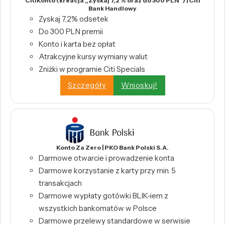
CitiKonto (kreacja „Zyskaj 7,2 % oraz do 300 PLN”) | Citi
Bank Handlowy
Zyskaj 7,2% odsetek
Do 300 PLN premii
Konto i karta bez opłat
Atrakcyjne kursy wymiany walut
Zniżki w programie Citi Specials
Szczegóły
Wnioskuj!
Konto Za Zero | PKO Bank Polski S.A.
Darmowe otwarcie i prowadzenie konta
Darmowe korzystanie z karty przy min. 5
transakcjach
Darmowe wypłaty gotówki BLIK-iem z
wszystkich bankomatów w Polsce
Darmowe przelewy standardowe w serwisie