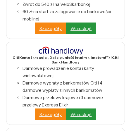
Zwrot do 540 zł na VeloSkarbonkę
60 zł na start za zalogowanie do bankowości
mobilnej
Szczegóły
Wnioskuj!
CitiKonto (kreacja „Daj się unieść letnim klimatom!”) | Citi
Bank Handlowy
Darmowe prowadzenie konta i karty
wielowalutowej
Darmowe wypłaty z bankomatów Citi i 4
darmowe wypłaty z innych bankomatów
Darmowe przelewy krajowe i 3 darmowe
przelewy Express Elixir
Szczegóły
Wnioskuj!