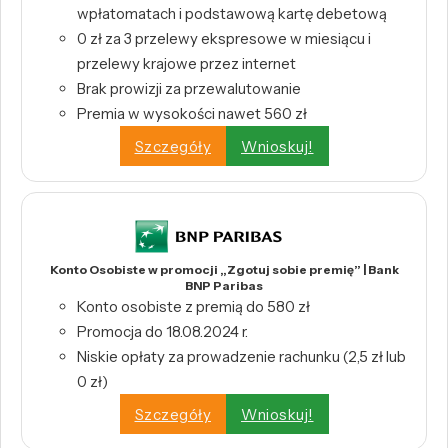
wpłatomatach i podstawową kartę debetową
0 zł za 3 przelewy ekspresowe w miesiącu i
przelewy krajowe przez internet
Brak prowizji za przewalutowanie
Premia w wysokości nawet 560 zł
Szczegóły
Wnioskuj!
Konto Osobiste w promocji „Zgotuj sobie premię” | Bank
BNP Paribas
Konto osobiste z premią do 580 zł
Promocja do 18.08.2024 r.
Niskie opłaty za prowadzenie rachunku (2,5 zł lub
0 zł)
Szczegóły
Wnioskuj!