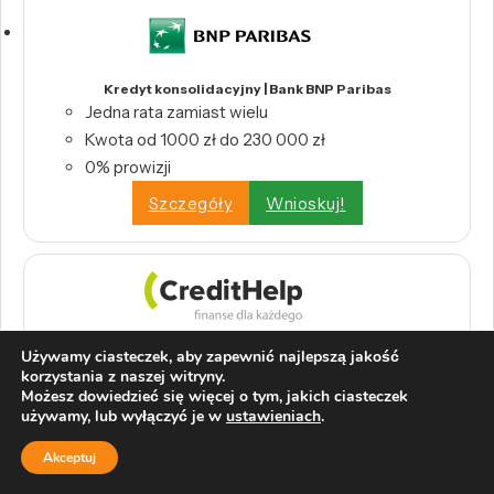
Kredyt konsolidacyjny | Bank BNP Paribas
Jedna rata zamiast wielu
Kwota od 1000 zł do 230 000 zł
0% prowizji
Szczegóły
Wnioskuj!
Konsolidacja kredytów i pożyczek | CreditHelp
Używamy ciasteczek, aby zapewnić najlepszą jakość
Połącz wszystkie swoje kredyty w jedną,
korzystania z naszej witryny.
Możesz dowiedzieć się więcej o tym, jakich ciasteczek
wygodną ratę.
używamy, lub wyłączyć je w
ustawieniach
.
Odbierz swoje pieniądze z tytułu nadpłat
bankowych.
Akceptuj
Wystarczy raport BIK, by skorzystać z