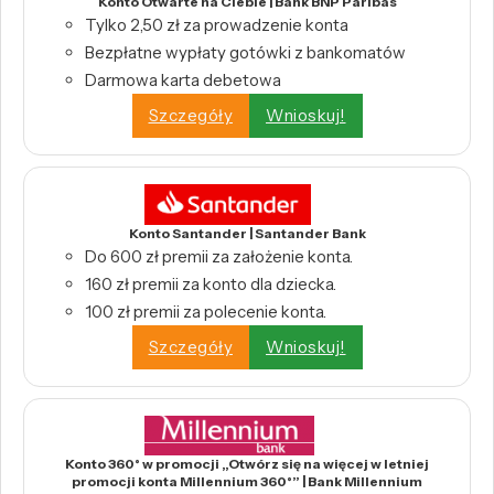
Konto Otwarte na Ciebie | Bank BNP Paribas
Tylko 2,50 zł za prowadzenie konta
Bezpłatne wypłaty gotówki z bankomatów
Darmowa karta debetowa
Szczegóły
Wnioskuj!
Konto Santander | Santander Bank
Do 600 zł premii za założenie konta.
160 zł premii za konto dla dziecka.
100 zł premii za polecenie konta.
Szczegóły
Wnioskuj!
Konto 360° w promocji „Otwórz się na więcej w letniej
promocji konta Millennium 360°” | Bank Millennium