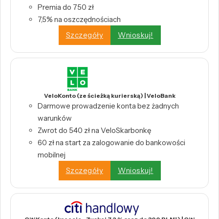
Premia do 750 zł
7,5% na oszczędnościach
Szczegóły
Wnioskuj!
VeloKonto (ze ścieżką kurierską) | VeloBank
Darmowe prowadzenie konta bez żadnych
warunków
Zwrot do 540 zł na VeloSkarbonkę
60 zł na start za zalogowanie do bankowości
mobilnej
Szczegóły
Wnioskuj!