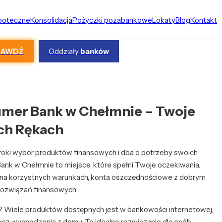
ipoteczne
Konsolidacja
Pożyczki pozabankowe
Lokaty
Blog
Kontakt
RAWDŹ
Oddziały
banków
mer Bank w Chełmnie – Twoje
ch Rękach
eroki wybór produktów finansowych i dba o potrzeby swoich
nk w Chełmnie to miejsce, które spełni Twoje oczekiwania.
y na korzystnych warunkach, konta oszczędnościowe z dobrym
rozwiązań finansowych.
? Wiele produktów dostępnych jest w bankowości internetowej,
bez wychodzenia z domu. To idealne rozwiązanie dla osób