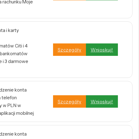
a rachunku Moje
a i karty
atów Citi i 4
Szczegóły
Wnioskuj!
h bankomatów
 i 3 darmowe
dzenie konta
 telefon
Szczegóły
Wnioskuj!
y w PLN w
plikacji mobilnej
dzenie konta