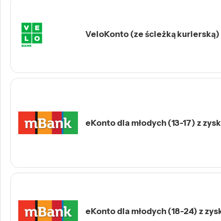
VeloKonto (ze ścieżką kurierską)
eKonto dla młodych (13-17) z zys
eKonto dla młodych (18-24) z zys