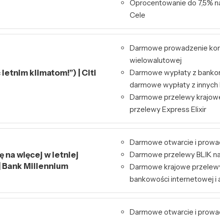
Oprocentowanie do 7,5% n
Cele
Darmowe prowadzenie kont
wielowalutowej
letnim klimatom!”) | Citi
Darmowe wypłaty z bankom
darmowe wypłaty z innyc
Darmowe przelewy krajowe
przelewy Express Elixir
Darmowe otwarcie i prowa
 na więcej w letniej
Darmowe przelewy BLIK na
| Bank Millennium
Darmowe krajowe przelew
bankowości internetowej i a
Darmowe otwarcie i prowa