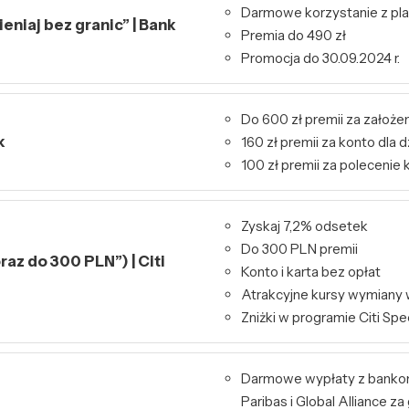
Darmowe korzystanie z pl
niaj bez granic” | Bank
Premia do 490 zł
Promocja do 30.09.2024 r.
Do 600 zł premii za założen
k
160 zł premii za konto dla d
100 zł premii za polecenie 
Zyskaj 7,2% odsetek
Do 300 PLN premii
raz do 300 PLN”) | Citi
Konto i karta bez opłat
Atrakcyjne kursy wymiany 
Zniżki w programie Citi Spe
Darmowe wypłaty z bank
Paribas i Global Alliance za