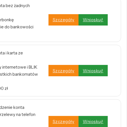
ta bez żadnych
arbonkę
Szczegóły
Wnioskuj!
nie do bankowości
a i karta ze
internetowe i BLIK
Szczegóły
Wnioskuj!
stkich bankomatów
0 zł
dzenie konta
rzelewy na telefon
Szczegóły
Wnioskuj!