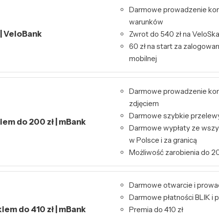
Darmowe prowadzenie kon
warunków
 | VeloBank
Zwrot do 540 zł na VeloSk
60 zł na start za zalogowa
mobilnej
Darmowe prowadzenie kont
zdjęciem
Darmowe szybkie przelewy 
kiem do 200 zł | mBank
Darmowe wypłaty ze wszy
w Polsce i za granicą
Możliwość zarobienia do 20
Darmowe otwarcie i prowa
Darmowe płatności BLIK i p
kiem do 410 zł | mBank
Premia do 410 zł