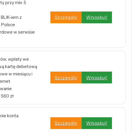
y przy min. 5
BLIK-iem z
Szczegóły
Wnioskuj!
 Polsce
rdowe w serwisie
tów, wpłaty we
wą kartę debetową
owe w miesiącu i
Szczegóły
Wnioskuj!
ernet
owanie
 560 zł
enie konta
Szczegóły
Wnioskuj!