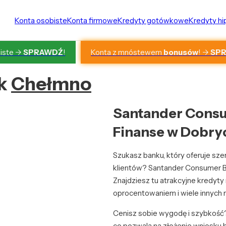
Konta osobiste
Konta firmowe
Kredyty gotówkowe
Kredyty h
Konta z mnóstewem
bonusów
! ->
SP
iste ->
SPRAWDŹ
!
nk
Chełmno
Santander Consu
Finanse w Dobry
Szukasz banku, który oferuje sz
klientów? Santander Consumer Ba
Znajdziesz tu atrakcyjne kredyt
oprocentowaniem i wiele innych 
Cenisz sobie wygodę i szybkość
co pozwala na złożenie wniosku 