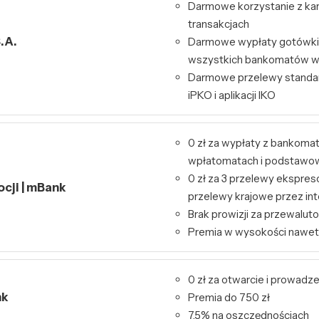
Darmowe korzystanie z kart
transakcjach
.A.
Darmowe wypłaty gotówki 
wszystkich bankomatów w
Darmowe przelewy standa
iPKO i aplikacji IKO
0 zł za wypłaty z bankoma
wpłatomatach i podstawo
0 zł za 3 przelewy ekspres
ocji | mBank
przelewy krajowe przez int
Brak prowizji za przewalut
Premia w wysokości nawet
0 zł za otwarcie i prowadz
nk
Premia do 750 zł
7,5% na oszczędnościach