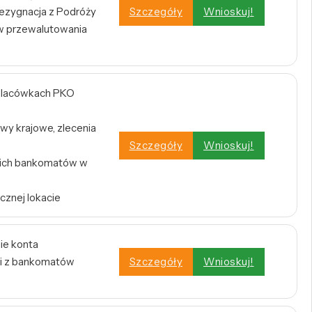
zygnacja z Podróży
Szczegóły
Wnioskuj!
w przewalutowania
w placówkach PKO
wy krajowe, zlecenia
Szczegóły
Wnioskuj!
tkich bankomatów w
cznej lokacie
ie konta
i z bankomatów
Szczegóły
Wnioskuj!