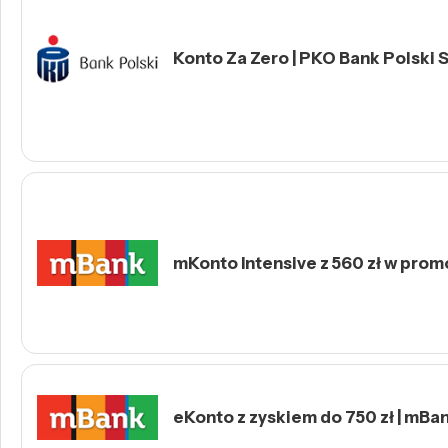
Konto Za Zero | PKO Bank Polski S
mKonto Intensive z 560 zł w prom
eKonto z zyskiem do 750 zł | mBa