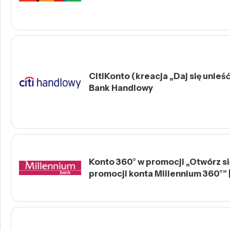
CitiKonto (kreacja „Daj się unieść 
Bank Handlowy
Konto 360° w promocji „Otwórz się
promocji konta Millennium 360°” 