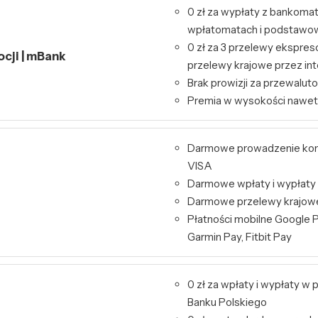
0 zł za wypłaty z bankoma
wpłatomatach i podstawo
0 zł za 3 przelewy ekspres
ocji | mBank
przelewy krajowe przez int
Brak prowizji za przewalut
Premia w wysokości nawet
Darmowe prowadzenie kont
VISA
Darmowe wpłaty i wypłaty
Darmowe przelewy krajowe 
Płatności mobilne Google P
Garmin Pay, Fitbit Pay
0 zł za wpłaty i wypłaty 
Banku Polskiego