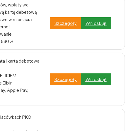
tów, wpłaty we
wą kartę debetową
owe w miesiącu i
Szczegóły
Wnioskuj!
ernet
owanie
 560 zł
a i karta debetowa
 BLIKIEM
Szczegóły
Wnioskuj!
Elixir
ay, Apple Pay,
w placówkach PKO