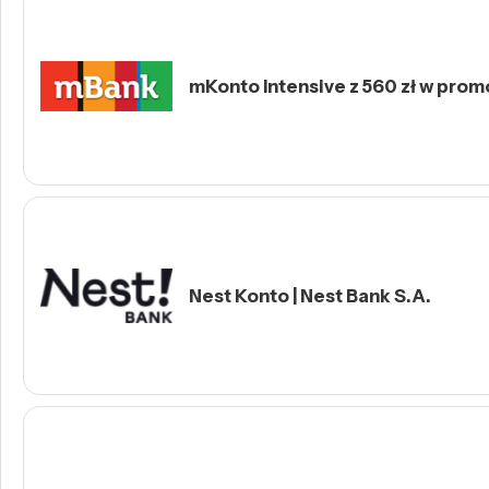
mKonto Intensive z 560 zł w prom
Nest Konto | Nest Bank S.A.