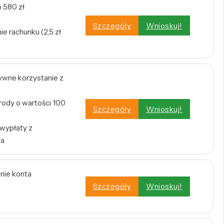
 580 zł
Szczegóły
Wnioskuj!
e rachunku (2,5 zł
tywne korzystanie z
rody o wartości 100
Szczegóły
Wnioskuj!
 wypłaty z
ta
enie konta
Szczegóły
Wnioskuj!