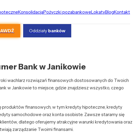
ipoteczne
Konsolidacja
Pożyczki pozabankowe
Lokaty
Blog
Kontakt
RAWDŹ
Oddziały
banków
mer Bank w Janikowie
zeroki wachlarz rozwiązań finansowych dostosowanych do Twoich
k w Janikowie to miejsce, gdzie znajdziesz wszystko, czego
ę produktów finansowych, w tym kredyty hipoteczne, kredyty
edyty samochodowe oraz konta osobiste. Zawsze staramy się
lientów, dlatego oferujemy atrakcyjne warunki kredytowania oraz
atwiają zarządzanie Twoimi finansami.