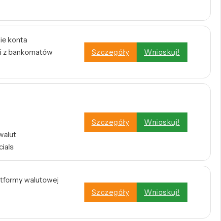
ie konta
i z bankomatów
Szczegóły
Wnioskuj!
Szczegóły
Wnioskuj!
walut
cials
atformy walutowej
Szczegóły
Wnioskuj!