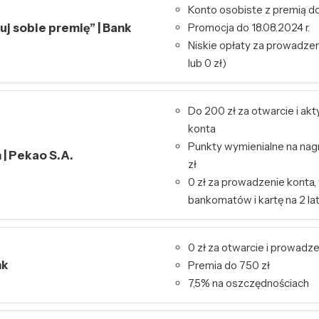
Konto osobiste z premią do
j sobie premię” | Bank
Promocja do 18.08.2024 r.
Niskie opłaty za prowadzeni
lub 0 zł)
Do 200 zł za otwarcie i ak
konta
Punkty wymienialne na nag
| Pekao S.A.
zł
0 zł za prowadzenie konta,
bankomatów i kartę na 2 la
0 zł za otwarcie i prowadz
nk
Premia do 750 zł
7,5% na oszczędnościach