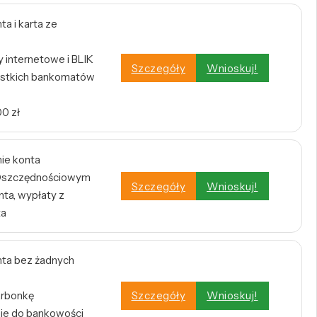
a i karta ze
internetowe i BLIK
Szczegóły
Wnioskuj!
stkich bankomatów
0 zł
nie konta
e Oszczędnościowym
Szczegóły
Wnioskuj!
ta, wypłaty z
ta
ta bez żadnych
arbonkę
Szczegóły
Wnioskuj!
nie do bankowości