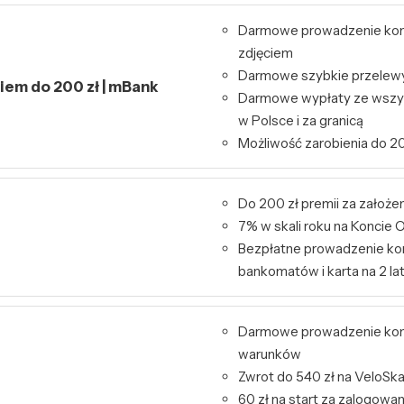
Darmowe prowadzenie kont
zdjęciem
Darmowe szybkie przelewy 
kiem do 200 zł | mBank
Darmowe wypłaty ze wszy
w Polsce i za granicą
Możliwość zarobienia do 20
Do 200 zł premii za założe
7% w skali roku na Konci
Bezpłatne prowadzenie kon
bankomatów i karta na 2 la
Darmowe prowadzenie kon
warunków
Zwrot do 540 zł na VeloSk
60 zł na start za zalogowa