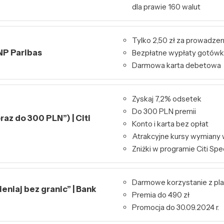
dla prawie 160 walut
Tylko 2,50 zł za prowadzen
NP Paribas
Bezpłatne wypłaty gotówk
Darmowa karta debetowa
Zyskaj 7,2% odsetek
Do 300 PLN premii
raz do 300 PLN”) | Citi
Konto i karta bez opłat
Atrakcyjne kursy wymiany 
Zniżki w programie Citi Spe
Darmowe korzystanie z pl
niaj bez granic” | Bank
Premia do 490 zł
Promocja do 30.09.2024 r.