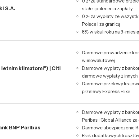
0 zł za standardowe przele
i S.A.
stałe i polecenia zapłaty
0 zł za wypłaty ze wszys
Polsce i za granicą
8% w skali roku na 3-miesię
Darmowe prowadzenie kont
wielowalutowej
letnim klimatom!”) | Citi
Darmowe wypłaty z bankom
darmowe wypłaty z innyc
Darmowe przelewy krajowe
przelewy Express Elixir
Darmowe wypłaty z bank
Paribas i Global Alliance za
Bank BNP Paribas
Darmowe ubezpieczenie Re
Brak dodatkowych kosztó