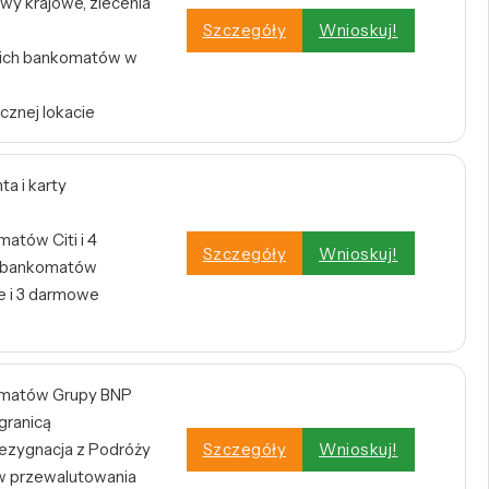
wy krajowe, zlecenia
Szczegóły
Wnioskuj!
tkich bankomatów w
cznej lokacie
a i karty
atów Citi i 4
Szczegóły
Wnioskuj!
h bankomatów
 i 3 darmowe
omatów Grupy BNP
 granicą
zygnacja z Podróży
Szczegóły
Wnioskuj!
w przewalutowania