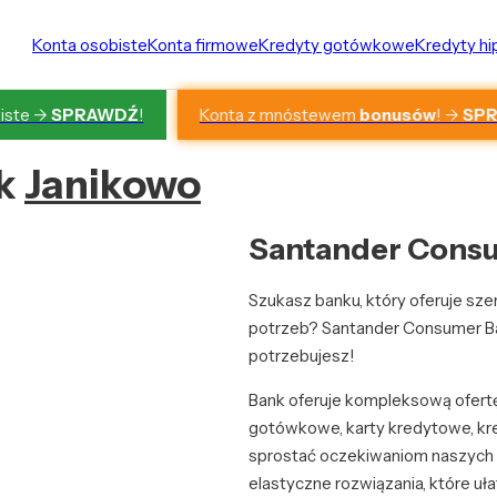
Konta osobiste
Konta firmowe
Kredyty gotówkowe
Kredyty h
Konta z mnóstewem
bonusów
! ->
SP
iste ->
SPRAWDŹ
!
nk
Janikowo
Santander Consu
Szukasz banku, który oferuje s
potrzeb? Santander Consumer Ban
potrzebujesz!
Bank oferuje kompleksową ofert
gotówkowe, karty kredytowe, kr
sprostać oczekiwaniom naszych k
elastyczne rozwiązania, które uł