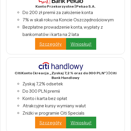
Konto Przekorzystne | Pekao S.A.
Do 200 zł premii za założenie konta
7% w skali roku na Koncie Oszczędnościowym
Bezpłatne prowadzenie konta, wypłaty z
bankomatów i karta na 2 lata
Szczegóły
Wnioskuj!
CitiKonto (kreacja „Zyskaj 7,2 % oraz do 300 PLN”) | Citi
Bank Handlowy
Zyskaj 7,2% odsetek
Do 300 PLN premii
Konto i karta bez opłat
Atrakcyjne kursy wymiany walut
Zniżki w programie Citi Specials
Szczegóły
Wnioskuj!