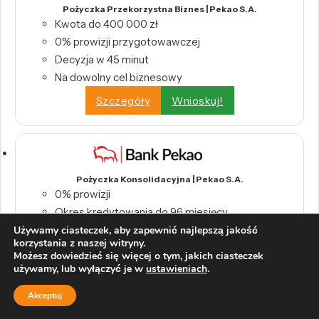
Pożyczka Przekorzystna Biznes | Pekao S.A.
Kwota do 400 000 zł
0% prowizji przygotowawczej
Decyzja w 45 minut
Na dowolny cel biznesowy
Szczegóły
Wnioskuj!
Pożyczka Konsolidacyjna | Pekao S.A.
0% prowizji
Okres kredytowania do 96 miesięcy
Używamy ciasteczek, aby zapewnić najlepszą jakość
Szczegóły
Wnioskuj!
korzystania z naszej witryny.
Możesz dowiedzieć się więcej o tym, jakich ciasteczek
używamy, lub wyłączyć je w
ustawieniach
.
Akceptuj