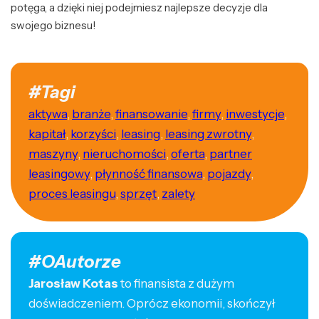
potęga, a dzięki niej podejmiesz najlepsze decyzje dla
swojego biznesu!
#Tagi
aktywa
,
branże
,
finansowanie
,
firmy
,
inwestycje
,
kapitał
,
korzyści
,
leasing
,
leasing zwrotny
,
maszyny
,
nieruchomości
,
oferta
,
partner
leasingowy
,
płynność finansowa
,
pojazdy
,
proces leasingu
,
sprzęt
,
zalety
#OAutorze
Jarosław Kotas
to finansista z dużym
doświadczeniem. Oprócz ekonomii, skończył