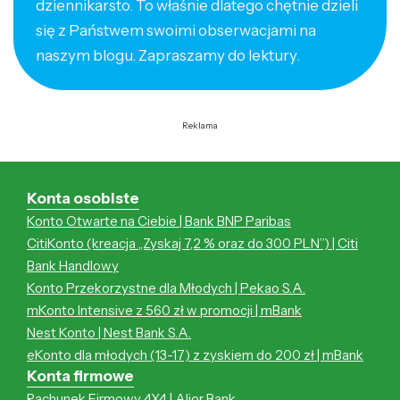
dziennikarsto. To właśnie dlatego chętnie dzieli
się z Państwem swoimi obserwacjami na
naszym blogu. Zapraszamy do lektury.
Reklama
Konta osobiste
Konto Otwarte na Ciebie | Bank BNP Paribas
CitiKonto (kreacja „Zyskaj 7,2 % oraz do 300 PLN”) | Citi
Bank Handlowy
Konto Przekorzystne dla Młodych | Pekao S.A.
mKonto Intensive z 560 zł w promocji | mBank
Nest Konto | Nest Bank S.A.
eKonto dla młodych (13-17) z zyskiem do 200 zł | mBank
Konta firmowe
Rachunek Firmowy 4X4 | Alior Bank