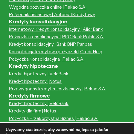
Wygodna pożyczka online | Pekao S.A.
Pośrednik finansowy | AutomatKredytowy
Kredyty konsolidacyjne
Internetowy Kredyt Konsolidacyjny | Alior Bank
Pożyczka konsolidacyjna | PKO Bank Polski S.A.
Kredyt konsolidacyjny | Bank BNP Paribas
Konsolidacja kredytów i pożyczek | CreditHelp
Pożyczka Konsolidacyjna | Pekao S.A.
Kredyty hipoteczne
Kredyt hipoteczny | VeloBank
Kredyt hipoteczny | Notus
Przewygodny kredyt mieszkaniowy | Pekao S.A.
Kredyty firmowe
Kredyt hipoteczny | VeloBank
Kredyty dla firm | Notus
Pożyczka Przekorzystna Biznes | Pekao S.A.
Kredyt hipoteczny | Notus
Używamy ciasteczek, aby zapewnić najlepszą jakość
Przewygodny kredyt mieszkaniowy | Pekao S.A.