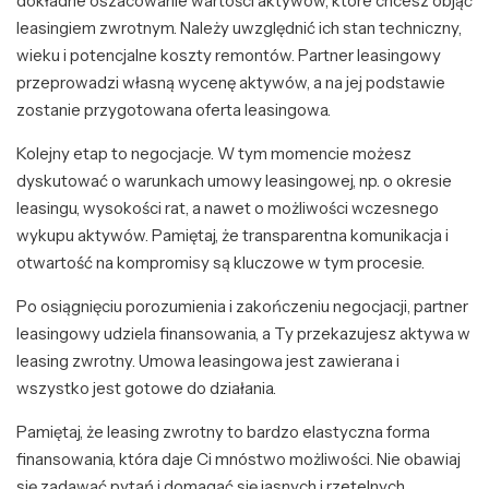
dokładne oszacowanie wartości aktywów, które chcesz objąć
leasingiem zwrotnym. Należy uwzględnić ich stan techniczny,
wieku i potencjalne koszty remontów. Partner leasingowy
przeprowadzi własną wycenę aktywów, a na jej podstawie
zostanie przygotowana oferta leasingowa.
Kolejny etap to negocjacje. W tym momencie możesz
dyskutować o warunkach umowy leasingowej, np. o okresie
leasingu, wysokości rat, a nawet o możliwości wczesnego
wykupu aktywów. Pamiętaj, że transparentna komunikacja i
otwartość na kompromisy są kluczowe w tym procesie.
Po osiągnięciu porozumienia i zakończeniu negocjacji, partner
leasingowy udziela finansowania, a Ty przekazujesz aktywa w
leasing zwrotny. Umowa leasingowa jest zawierana i
wszystko jest gotowe do działania.
Pamiętaj, że leasing zwrotny to bardzo elastyczna forma
finansowania, która daje Ci mnóstwo możliwości. Nie obawiaj
się zadawać pytań i domagać się jasnych i rzetelnych