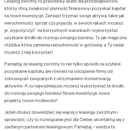
Leasing zwrotny to prawdziwy skarb dla przedsiębiorców,
którzy chcą zwiększyć płynność finansową i pozyskać kapitał
na nowe inwestycje. Zamiast trzymać swoje aktywa, takie jak
nieruchomości, sprzęt czy pojazdy, w swoich rękach, możesz
je „wypożyczyć” na korzystnych warunkach i wykorzystać
uzyskane środki do rozwoju swojego biznesu. To jak magiczna
różdżka, która zamienia nieruchomość w gotówkę, a Ty nadal
możesz z niej korzystać!
Pamiętaj, że leasing zwrotny to nie tylko sposób na szybkie
pozyskanie kapitału, ale również na odciążenie firmy od
zobowiązań związanych z utrzymaniem i konserwacją
aktywów. A co najważniejsze, możesz wykorzystać te środki
do rozwoju swojego biznesu! Nowe inwestycje, nowe
projekty, nowe możliwości!
Jeżeli chcesz dowiedzieć się więcej o leasingu zwrotnym i
sprawdzić, czy to rozwiązanie jest dla Ciebie, skontaktuj się z
zaufanym partnerem leasingowym. Pamiętaj – wiedza to